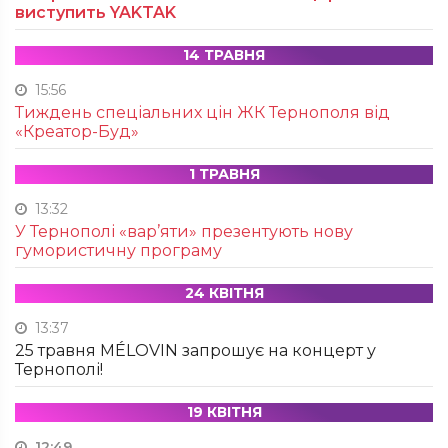
виступить YAKTAK
14 ТРАВНЯ
15:56
Тиждень спеціальних цін ЖК Тернополя від
«Креатор-Буд»
1 ТРАВНЯ
13:32
У Тернополі «вар’яти» презентують нову
гумористичну програму
24 КВІТНЯ
13:37
25 травня MÉLOVIN запрошує на концерт у
Тернополі!
19 КВІТНЯ
12:49