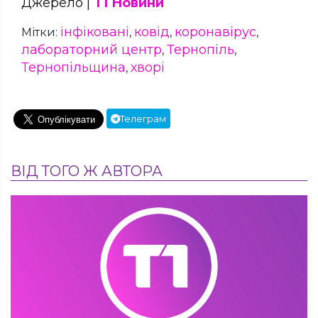
Джерело |
Т1 Новини
інфіковані
ковід
коронавірус
Мітки:
,
,
,
лабораторний центр
Тернопіль
,
,
Тернопільщина
хворі
,
Телеграм
ВІД ТОГО Ж АВТОРА