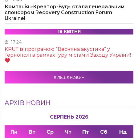
Компанія «Креатор-Буд» стала генеральним
спонсором Recovery Construction Forum
Ukraine!
18 КВІТНЯ
17:24
KRUТ із програмою “Весняна акустика” у
Тернополі в рамках туру містами Заходу України!
БІЛЬШЕ НОВИН
АРХІВ НОВИН
СЕРПЕНЬ 2026
Пн
Вт
Ср
Чт
Пт
Сб
Нд