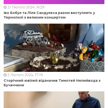
21 Лютого 2024, 16:29
Іво Бобул та Ліля Сандулеса разом виступлять у
Тернополі з великим концертом
2 Лютого 2024, 17:19
Сторічний ювілей відзначив Тимотей Непийвода з
Бучаччини