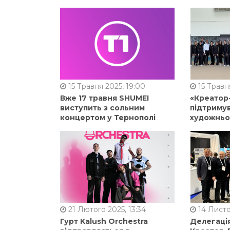
15 Травня 2025, 19:00
15 Травня
Вже 17 травня SHUMEI
«Креатор
виступить з сольним
підтримув
концертом у Тернополі
художньо
21 Лютого 2025, 13:34
14 Листо
Гурт Kalush Orchestra
Делегація