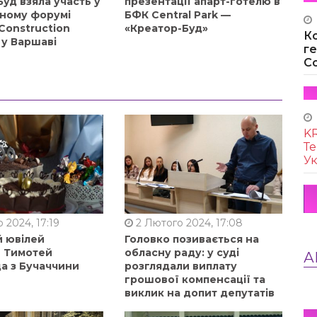
уд взяла участь у
презентації апарт-готелю в
ному форумі
БФК Central Park —
Construction
«Креатор-Буд»
К
 у Варшаві
г
Co
KR
Те
Ук
 2024, 17:19
2 Лютого 2024, 17:08
й ювілей
Головко позивається на
в Тимотей
обласну раду: у суді
А
а з Бучаччини
розглядали виплату
грошової компенсації та
виклик на допит депутатів