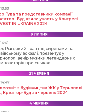
13:53
ор Гуда та представники компанії
еатор- Буд взяли участь у Конгресі
NVEST IN UKRAINE 2024
9 ЛИПНЯ
14:41
ex Pian, який грав під сиренами на
вівському вокзалі, презентує у
рнополі вечір музики легендарних
мпозиторів при свічках
21 ЧЕРВНЯ
14:47
деозвіт з будівництва ЖК у Тернополі
д Креатор-Буд за червень 2024
4 ЧЕРВНЯ