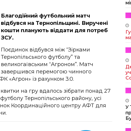
мі
Благодійний футбольний матч
відбувся на Тернопільщині. Виручені
кошти планують віддати для потреб
Гу
ЗСУ.
м
Поєдинок відбувся між “Зірками
Тернопільського футболу” та
великогаївським “Агроном”. Матч
Де
завершився перемогою чинного
уч
Co
ФК «Агрон» із рахунком 3:0.
 квитки на гру вдалось зібрати понад 27
 футболу Тернопільського району, у
сі
унок Координаційного центру АФТ для
У
ни.
п
Б