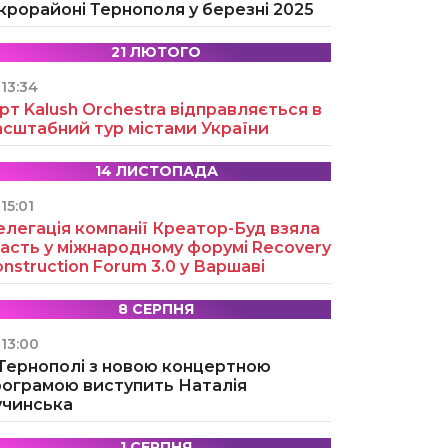
крорайоні Тернополя у березні 2025
21 ЛЮТОГО
13:34
рт Kalush Orchestra відправляється в
асштабний тур містами України
14 ЛИСТОПАДА
15:01
легація компанії Креатор-Буд взяла
асть у міжнародному форумі Recovery
nstruction Forum 3.0 у Варшаві
8 СЕРПНЯ
13:00
 Тернополі з новою концертною
рограмою виступить Наталія
учинська
1 СЕРПНЯ