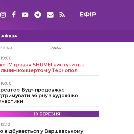
ЕФІР
ТИЖНІ
АФІША
15 ТРАВНЯ
ЕКАНАЛ
19:00
е 17 травня SHUMEI виступить з
ольним концертом у Тернополі
16:00
Креатор-Буд» продовжує
дтримувати збірну з художньої
імнастики
19 БЕРЕЗНЯ
12:12
о відбувається у Варшавському