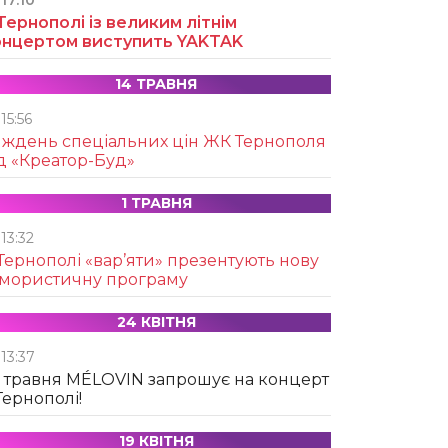
17:10
Тернополі із великим літнім
онцертом виступить YAKTAK
14 ТРАВНЯ
15:56
иждень спеціальних цін ЖК Тернополя
д «Креатор-Буд»
1 ТРАВНЯ
13:32
Тернополі «вар’яти» презентують нову
умористичну програму
24 КВІТНЯ
13:37
 травня MÉLOVIN запрошує на концерт
Тернополі!
19 КВІТНЯ