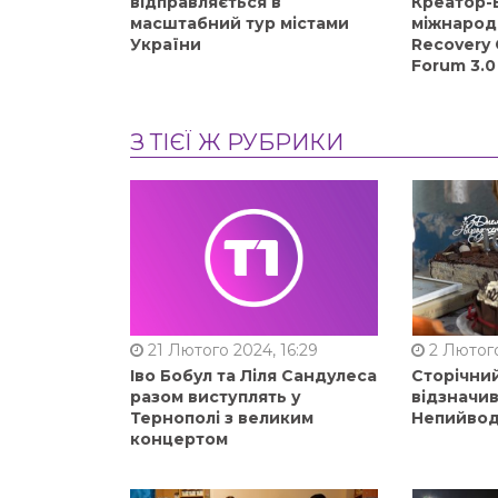
відправляється в
Креатор-Б
масштабний тур містами
міжнарод
України
Recovery 
Forum 3.0
З ТІЄЇ Ж РУБРИКИ
21 Лютого 2024, 16:29
2 Лютого
Іво Бобул та Ліля Сандулеса
Сторічни
разом виступлять у
відзначи
Тернополі з великим
Непийвод
концертом