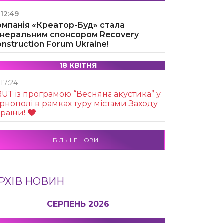
12:49
омпанія «Креатор-Буд» стала
енеральним спонсором Recovery
nstruction Forum Ukraine!
18 КВІТНЯ
17:24
UТ із програмою “Весняна акустика” у
рнополі в рамках туру містами Заходу
раїни!
БІЛЬШЕ НОВИН
РХІВ НОВИН
СЕРПЕНЬ 2026