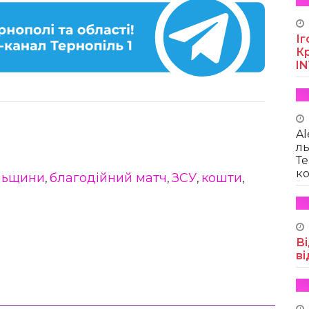
Іг
Кр
I
Al
ль
Те
ко
ільщини
благодійний матч
ЗСУ
кошти
,
,
,
,
Ві
ві