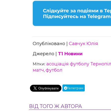
Опубліковано |
Савчук Юлія
Джерело |
Т1 Новини
асоціація футболу Терноп
Мітки:
матч
футбол
,
Телеграм
ВІД ТОГО Ж АВТОРА