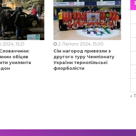
 2024, 15:21
2 Лютого 2024, 15:00
 Словаччини:
Сім нагород привезли з
янин обіцяв
другого туру Чемпіонату
ити ухилянта
України тернопільські
рдон
флорболісти
« 