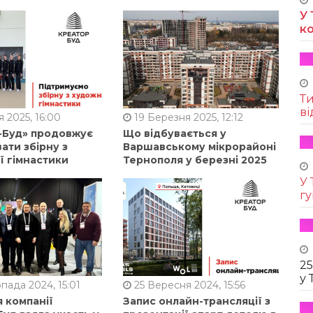
У 
к
Т
ві
 2025, 16:00
19 Березня 2025, 12:12
-Буд» продовжує
Що відбувається у
ати збірну з
Варшавському мікрорайоні
ї гімнастики
Тернополя у березні 2025
У 
г
25
у 
пада 2024, 15:01
25 Вересня 2024, 15:56
 компанії
Запис онлайн-трансляції з