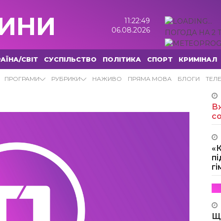
ИНИ
11:22:50
06.08.2026
ПОГОДА НА 2 
АЇНА/СВІТ
СУСПІЛЬСТВО
ПОЛІТИКА
СПОРТ
КРИМІНАЛ
ПРОГРАМИ
РУБРИКИ
НАЖИВО
ПРЯМА МОВА
БЛОГИ
ТЕЛ
Вж
с
«
пі
г
Щ