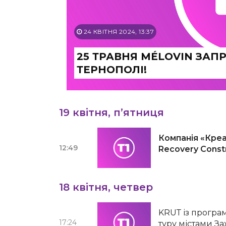
24 КВІТНЯ 2024, 13:37
25 ТРАВНЯ MÉLOVIN ЗАП
ТЕРНОПОЛІ!
19 квітня, п’ятниця
Компанія «Кре
12:49
Recovery Constr
18 квітня, четвер
KRUТ із програ
17:24
туру містами За