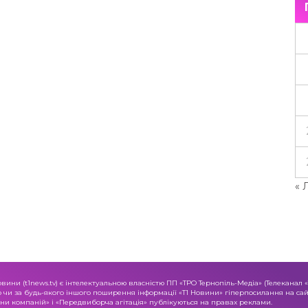
« 
овини (t1news.tv) є інтелектуальною власністю ПП «ТРО Тернопіль-Медіа» (Телеканал 
о чи за будь-якого іншого поширення інформації «Т1 Новини» гіперпосилання на сайт
и компаній» і «Передвиборча агітація» публікуються на правах реклами.