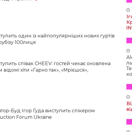
Іг
Кр
I
ступить один із найпопулярніших нових гуртів
оубізу 100лиця
Al
ль
ступить співак CHEEV: гостей чекає оновлена
Те
 відомі хіти «Гарно так», «Мрієшся»,
ко
Ві
ві
тор-Буд Ігор Гуда виступить спікером
uction Forum Ukraine