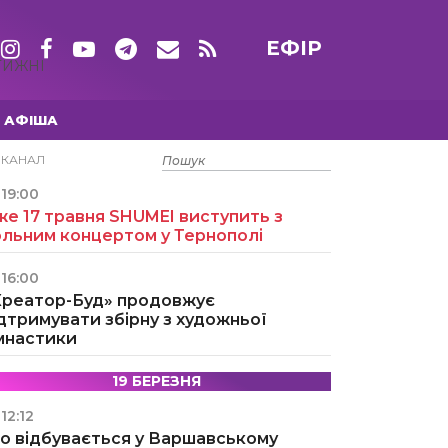
ЕФІР
ТИЖНІ
АФІША
15 ТРАВНЯ
ЕКАНАЛ
19:00
е 17 травня SHUMEI виступить з
ольним концертом у Тернополі
16:00
Креатор-Буд» продовжує
дтримувати збірну з художньої
імнастики
19 БЕРЕЗНЯ
12:12
о відбувається у Варшавському