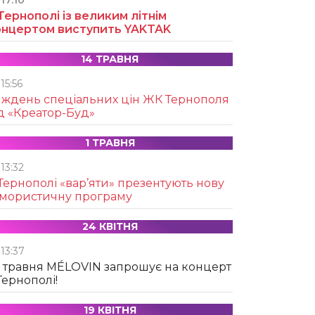
17:10
Тернополі із великим літнім
онцертом виступить YAKTAK
14 ТРАВНЯ
15:56
иждень спеціальних цін ЖК Тернополя
д «Креатор-Буд»
1 ТРАВНЯ
13:32
Тернополі «вар’яти» презентують нову
умористичну програму
24 КВІТНЯ
13:37
 травня MÉLOVIN запрошує на концерт
Тернополі!
19 КВІТНЯ