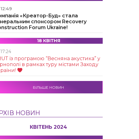
12:49
омпанія «Креатор-Буд» стала
енеральним спонсором Recovery
nstruction Forum Ukraine!
18 КВІТНЯ
17:24
UТ із програмою “Весняна акустика” у
рнополі в рамках туру містами Заходу
раїни!
БІЛЬШЕ НОВИН
РХІВ НОВИН
КВІТЕНЬ 2024