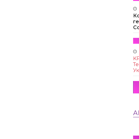
К
г
Co
KR
Те
Ук
А