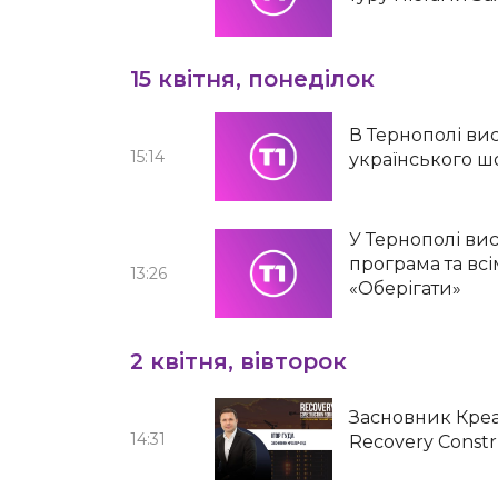
15 квітня, понеділок
В Тернополі ви
15:14
українського ш
У Тернополі ви
програма та всім
13:26
«Оберігати»
2 квітня, вівторок
Засновник Креа
14:31
Recovery Constr