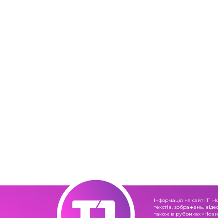
Інформація на сайті Т1 Н
текстів, зображень, віде
також в рубриках «Новин