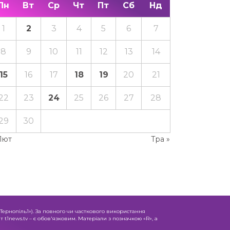
Пн
Вт
Ср
Чт
Пт
Сб
Нд
1
2
3
4
5
6
7
8
9
10
11
12
13
14
15
16
17
18
19
20
21
22
23
24
25
26
27
28
29
30
Лют
Тра »
«Тернопіль1»). За повного чи часткового використання
 t1news.tv – є обов'язковим. Матеріали з позначкою «R», а