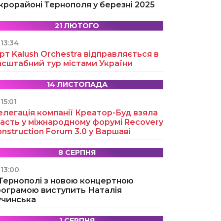
крорайоні Тернополя у березні 2025
21 ЛЮТОГО
13:34
рт Kalush Orchestra відправляється в
асштабний тур містами України
14 ЛИСТОПАДА
15:01
легація компанії Креатор-Буд взяла
асть у міжнародному форумі Recovery
nstruction Forum 3.0 у Варшаві
8 СЕРПНЯ
13:00
 Тернополі з новою концертною
рограмою виступить Наталія
учинська
1 СЕРПНЯ