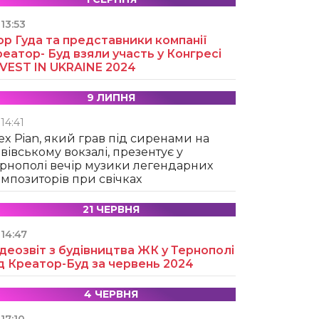
13:53
ор Гуда та представники компанії
еатор- Буд взяли участь у Конгресі
NVEST IN UKRAINE 2024
9 ЛИПНЯ
14:41
ex Pian, який грав під сиренами на
вівському вокзалі, презентує у
рнополі вечір музики легендарних
мпозиторів при свічках
21 ЧЕРВНЯ
14:47
деозвіт з будівництва ЖК у Тернополі
д Креатор-Буд за червень 2024
4 ЧЕРВНЯ