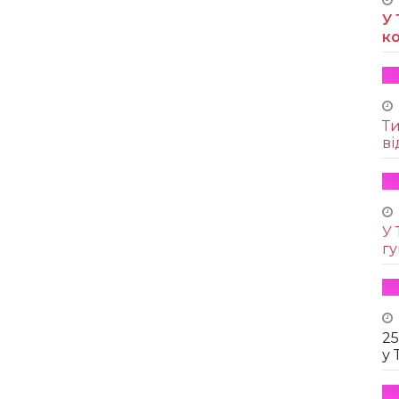
У 
к
Т
ві
У 
г
25
у 