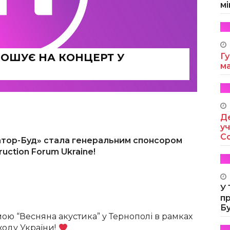
мі
РОШУЄ НА КОНЦЕРТ У
Гу
м
Де
уч
Co
атор-Буд» стала генеральним спонсором
uction Forum Ukraine!
У
п
Б
мою “Весняна акустика” у Тернополі в рамках
ходу України!