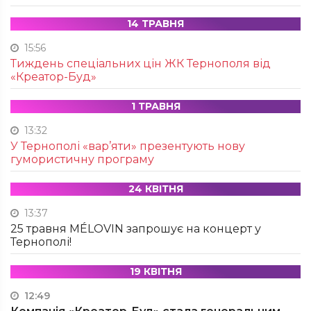
14 ТРАВНЯ
15:56
Тиждень спеціальних цін ЖК Тернополя від
«Креатор-Буд»
1 ТРАВНЯ
13:32
У Тернополі «вар’яти» презентують нову
гумористичну програму
24 КВІТНЯ
13:37
25 травня MÉLOVIN запрошує на концерт у
Тернополі!
19 КВІТНЯ
12:49