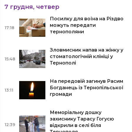
7 грудня, четвер
Посилку для воїна на Різдво
можуть передати
17:18
тернополяни
Зловмисник напав на жінку у
стоматологічній клініці у
15:48
Тернополі
На передовій загинув Расим
Богданець із Тернопільської
13:11
громади
Меморіальну дошку
захиснику Тарасу Гогусю
12:39
відкрили в селі біля
Тернополя