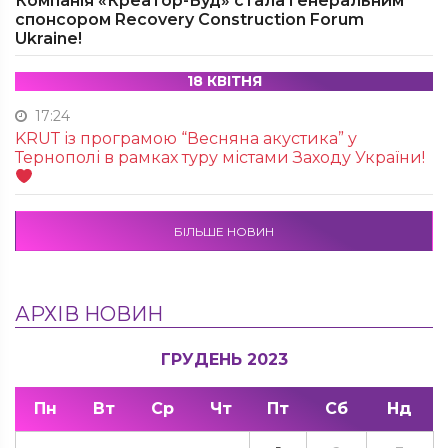
Компанія «Креатор-Буд» стала генеральним
спонсором Recovery Construction Forum
Ukraine!
18 КВІТНЯ
17:24
KRUТ із програмою “Весняна акустика” у
Тернополі в рамках туру містами Заходу України!
БІЛЬШЕ НОВИН
АРХІВ НОВИН
ГРУДЕНЬ 2023
Пн
Вт
Ср
Чт
Пт
Сб
Нд