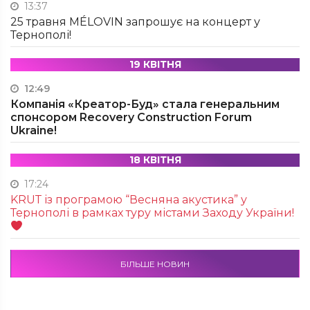
13:37
25 травня MÉLOVIN запрошує на концерт у
Тернополі!
19 КВІТНЯ
12:49
Компанія «Креатор-Буд» стала генеральним
спонсором Recovery Construction Forum
Ukraine!
18 КВІТНЯ
17:24
KRUТ із програмою “Весняна акустика” у
Тернополі в рамках туру містами Заходу України!
БІЛЬШЕ НОВИН