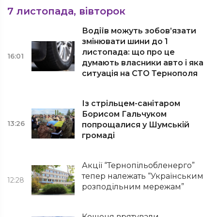
7 листопада, вівторок
Водіїв можуть зобов’язати
змінювати шини до 1
листопада: що про це
16:01
думають власники авто і яка
ситуація на СТО Тернополя
Із стрільцем-санітаром
Борисом Гальчуком
13:26
попрощалися у Шумській
громаді
Акції “Тернопільобленерго”
тепер належать “Українським
12:28
розподільним мережам”
Кошеня врятували