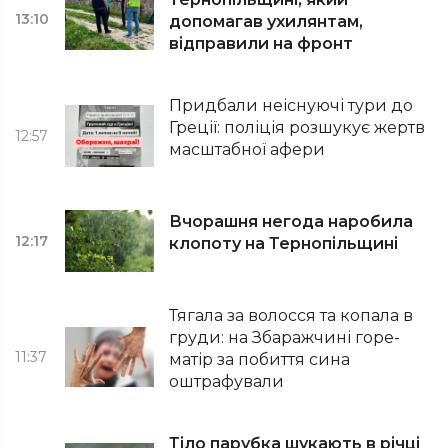
13:10
допомагав ухилянтам,
відправили на фронт
Придбали неіснуючі тури до
Греції: поліція розшукує жертв
12:57
масштабної афери
Вчорашня негода наробила
12:17
клопоту на Тернопільщині
Тягала за волосся та копала в
груди: на Збаражчині горе-
11:37
матір за побиття сина
оштрафували
Тіло парубка шукають в річці