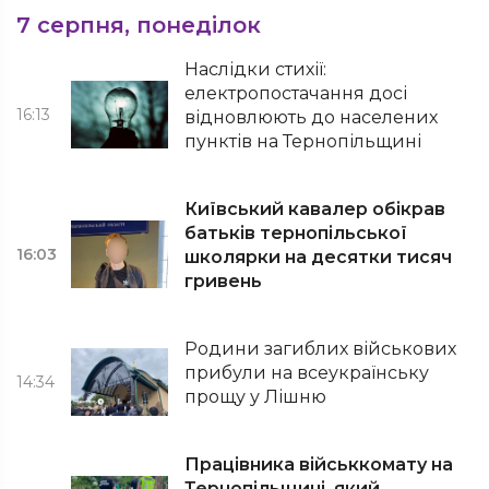
7 серпня, понеділок
Наслідки стихії:
електропостачання досі
16:13
відновлюють до населених
пунктів на Тернопільщині
Київський кавалер обікрав
батьків тернопільської
16:03
школярки на десятки тисяч
гривень
Родини загиблих військових
прибули на всеукраїнську
14:34
прощу у Лішню
Працівника військкомату на
Тернопільщині, який