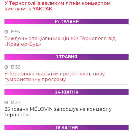
У Тернополі із великим літнім концертом
виступить YAKTAK
14 ТРАВНЯ
15:56
Тиждень спеціальних цін ЖК Тернополя від
«Креатор-Буд»
1 ТРАВНЯ
13:32
У Тернополі «вар’яти» презентують нову
гумористичну програму
24 КВІТНЯ
13:37
25 травня MÉLOVIN запрошує на концерт у
Тернополі!
19 КВІТНЯ