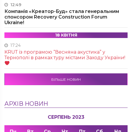
12:49
Компанія «Креатор-Буд» стала генеральним
спонсором Recovery Construction Forum
Ukraine!
18 КВІТНЯ
17:24
KRUТ із програмою “Весняна акустика” у
Тернополі в рамках туру містами Заходу України!
БІЛЬШЕ НОВИН
АРХІВ НОВИН
СЕРПЕНЬ 2023
Пн
Вт
Ср
Чт
Пт
Сб
Нд