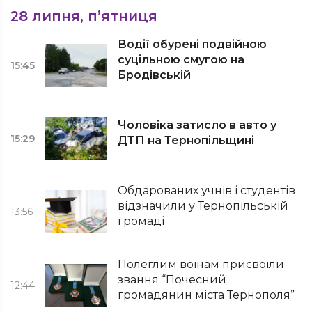
28 липня, п’ятниця
Водії обурені подвійною
суцільною смугою на
15:45
Бродівській
Чоловіка затисло в авто у
15:29
ДТП на Тернопільщині
Обдарованих учнів і студентів
відзначили у Тернопільській
13:56
громаді
Полеглим воїнам присвоїли
звання “Почесний
12:44
громадянин міста Тернополя”