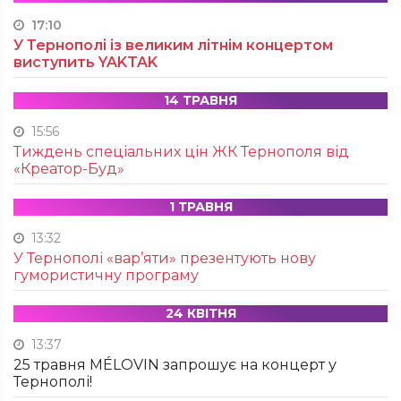
17:10
У Тернополі із великим літнім концертом
виступить YAKTAK
14 ТРАВНЯ
15:56
Тиждень спеціальних цін ЖК Тернополя від
«Креатор-Буд»
1 ТРАВНЯ
13:32
У Тернополі «вар’яти» презентують нову
гумористичну програму
24 КВІТНЯ
13:37
25 травня MÉLOVIN запрошує на концерт у
Тернополі!