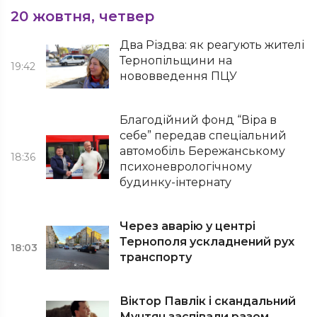
20 жовтня, четвер
Два Різдва: як реагують жителі
Тернопільщини на
19:42
нововведення ПЦУ
Благодійний фонд “Віра в
себе” передав спеціальний
автомобіль Бережанському
18:36
психоневрологічному
будинку-інтернату
Через аварію у центрі
Тернополя ускладнений рух
18:03
транспорту
Віктор Павлік і скандальний
Мунтян заспівали разом.