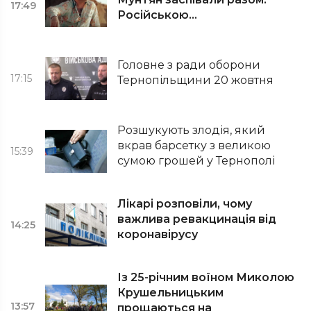
17:49
Російською…
Головне з ради оборони
17:15
Тернопільщини 20 жовтня
Розшукують злодія, який
вкрав барсетку з великою
15:39
сумою грошей у Тернополі
Лікарі розповіли, чому
важлива ревакцинація від
14:25
коронавірусу
Із 25-річним воїном Миколою
Крушельницьким
13:57
прощаються на