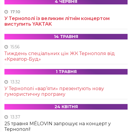
4 ЧЕРВНЯ
17:10
У Тернополі із великим літнім концертом
виступить YAKTAK
14 ТРАВНЯ
15:56
Тиждень спеціальних цін ЖК Тернополя від
«Креатор-Буд»
1 ТРАВНЯ
13:32
У Тернополі «вар’яти» презентують нову
гумористичну програму
24 КВІТНЯ
13:37
25 травня MÉLOVIN запрошує на концерт у
Тернополі!