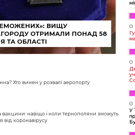
мі
РЕМОЖЕНИХ»: ВИЩУ
ГОРОДУ ОТРИМАЛИ ПОНАД 58
Гу
м
Я ТА ОБЛАСТІ
Де
уч
Co
нна? Хто винен у розвалі аеропорту
У
а вакцини: навіщо і коли тернополяни зможуть
п
я від коронавірусу
Б