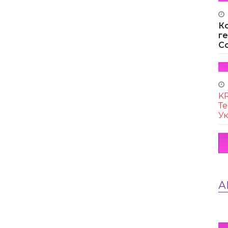
К
г
Co
KR
Те
Ук
А