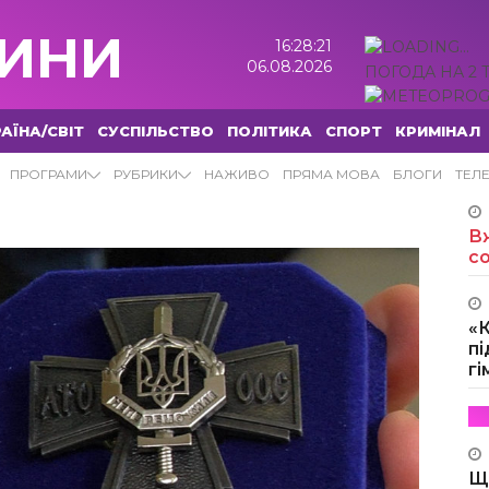
ИНИ
16:28:22
06.08.2026
ПОГОДА НА 2 
АЇНА/СВІТ
СУСПІЛЬСТВО
ПОЛІТИКА
СПОРТ
КРИМІНАЛ
ПРОГРАМИ
РУБРИКИ
НАЖИВО
ПРЯМА МОВА
БЛОГИ
ТЕЛ
Вж
с
«
пі
г
Щ