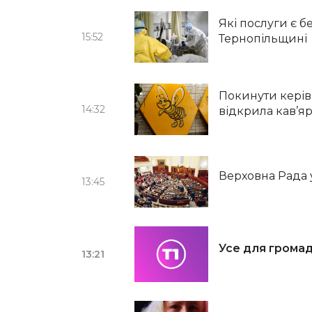
Які послуги є б
15:52
Тернопільщині
Покинути керів
14:32
відкрила кав’я
Верховна Рада
13:45
Усе для громад
13:21