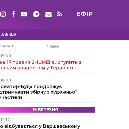
ЕФІР
ТИЖНІ
АФІША
15 ТРАВНЯ
ЕКАНАЛ
19:00
е 17 травня SHUMEI виступить з
ольним концертом у Тернополі
16:00
Креатор-Буд» продовжує
дтримувати збірну з художньої
імнастики
19 БЕРЕЗНЯ
12:12
о відбувається у Варшавському