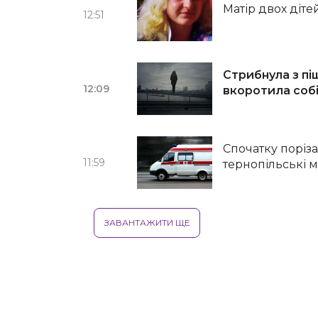
Матір двох діт
12:51
Стрибнула з пі
12:09
вкоротила собі
Спочатку порізал
11:59
тернопільські 
ЗАВАНТАЖИТИ ЩЕ