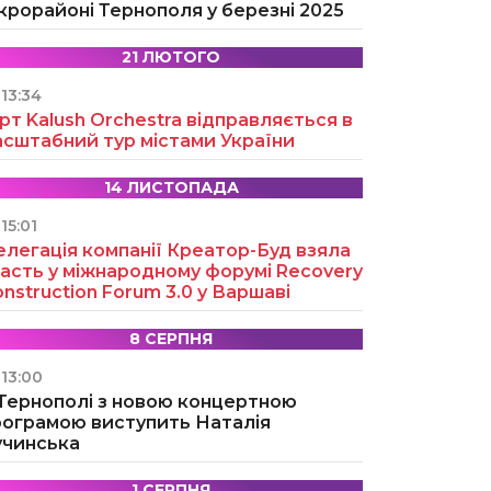
крорайоні Тернополя у березні 2025
21 ЛЮТОГО
13:34
рт Kalush Orchestra відправляється в
асштабний тур містами України
14 ЛИСТОПАДА
15:01
легація компанії Креатор-Буд взяла
асть у міжнародному форумі Recovery
nstruction Forum 3.0 у Варшаві
8 СЕРПНЯ
13:00
 Тернополі з новою концертною
рограмою виступить Наталія
учинська
1 СЕРПНЯ