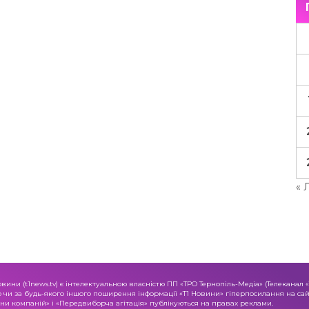
« 
овини (t1news.tv) є інтелектуальною власністю ПП «ТРО Тернопіль-Медіа» (Телеканал 
о чи за будь-якого іншого поширення інформації «Т1 Новини» гіперпосилання на сайт
и компаній» і «Передвиборча агітація» публікуються на правах реклами.