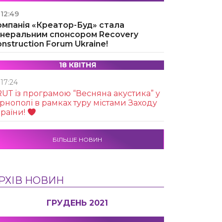
12:49
омпанія «Креатор-Буд» стала
енеральним спонсором Recovery
nstruction Forum Ukraine!
18 КВІТНЯ
17:24
UТ із програмою “Весняна акустика” у
рнополі в рамках туру містами Заходу
раїни!
БІЛЬШЕ НОВИН
РХІВ НОВИН
ГРУДЕНЬ 2021