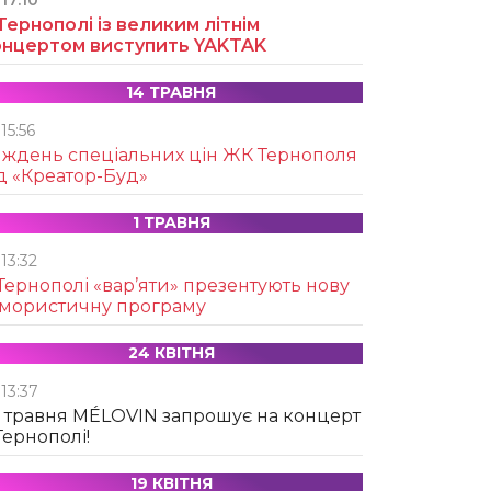
17:10
Тернополі із великим літнім
онцертом виступить YAKTAK
14 ТРАВНЯ
15:56
иждень спеціальних цін ЖК Тернополя
д «Креатор-Буд»
1 ТРАВНЯ
13:32
Тернополі «вар’яти» презентують нову
умористичну програму
24 КВІТНЯ
13:37
 травня MÉLOVIN запрошує на концерт
Тернополі!
19 КВІТНЯ