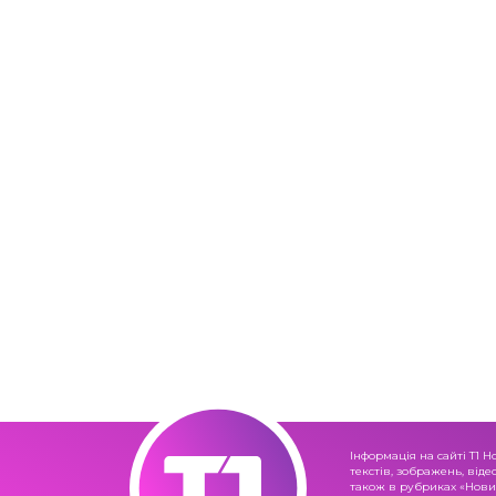
Інформація на сайті Т1 Н
текстів, зображень, віде
також в рубриках «Новин