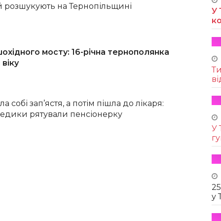
ей розшукують на Тернопільщині
У 
к
шохідного мосту: 16-річна тернополянка
 віку
Т
ві
а собі зап’ястя, а потім пішла до лікаря:
медики рятували пенсіонерку
У 
г
25
у 