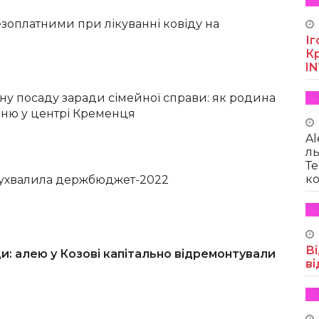
езоплатними при лікуванні ковіду на
Іг
Кр
I
ну посаду заради сімейної справи: як родина
рню у центрі Кременця
Al
ль
Те
ко
 ухвалила держбюджет-2022
Ві
и: алею у Козові капітально відремонтували
ві