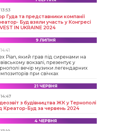
13:53
ор Гуда та представники компанії
еатор- Буд взяли участь у Конгресі
NVEST IN UKRAINE 2024
9 ЛИПНЯ
14:41
ex Pian, який грав під сиренами на
вівському вокзалі, презентує у
рнополі вечір музики легендарних
мпозиторів при свічках
21 ЧЕРВНЯ
14:47
деозвіт з будівництва ЖК у Тернополі
д Креатор-Буд за червень 2024
4 ЧЕРВНЯ