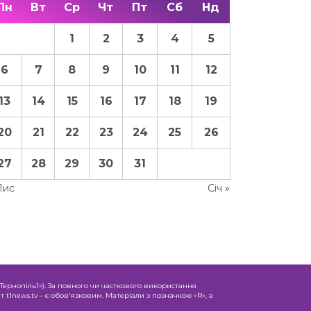
Пн
Вт
Ср
Чт
Пт
Сб
Нд
1
2
3
4
5
6
7
8
9
10
11
12
13
14
15
16
17
18
19
20
21
22
23
24
25
26
27
28
29
30
31
Лис
Січ »
«Тернопіль1»). За повного чи часткового використання
 t1news.tv – є обов'язковим. Матеріали з позначкою «R», а