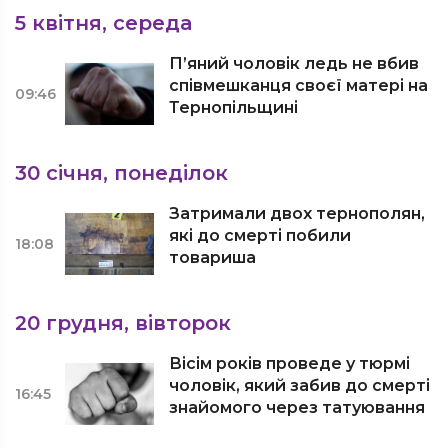
5 квітня, середа
П’яний чоловік ледь не вбив
співмешканця своєї матері на
09:46
Тернопільщині
30 січня, понеділок
Затримали двох тернополян,
які до смерті побили
18:08
товариша
20 грудня, вівторок
Вісім років проведе у тюрмі
чоловік, який забив до смерті
16:45
знайомого через татуювання