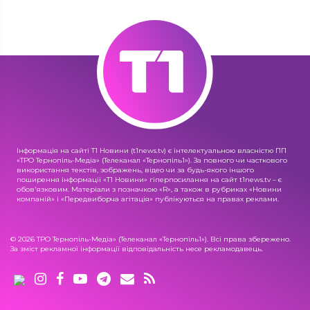
Інформація на сайті Т1 Новини (t1news.tv) є інтелектуальною власністю ПП
«ТРО Тернопіль-Медіа» (Телеканал «Тернопіль1»). За повного чи часткового
використання текстів, зображень, відео чи за будь-якого іншого
поширення інформації «Т1 Новини» гіперпосилання на сайт t1news.tv – є
обов'язковим. Матеріали з позначкою «R», а також в рубриках «Новини
компаній» і «Передвиборча агітація» публікуються на правах реклами.
© 2026 ТРО Тернопіль-Медіа» (Телеканал «Тернопіль1»). Всі права збережено.
За зміст рекламної інформації відповідальність несе рекламодавець.