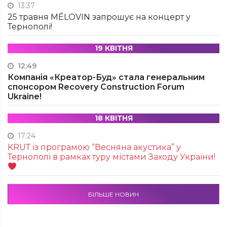
13:37
25 травня MÉLOVIN запрошує на концерт у
Тернополі!
19 КВІТНЯ
12:49
Компанія «Креатор-Буд» стала генеральним
спонсором Recovery Construction Forum
Ukraine!
18 КВІТНЯ
17:24
KRUТ із програмою “Весняна акустика” у
Тернополі в рамках туру містами Заходу України!
БІЛЬШЕ НОВИН