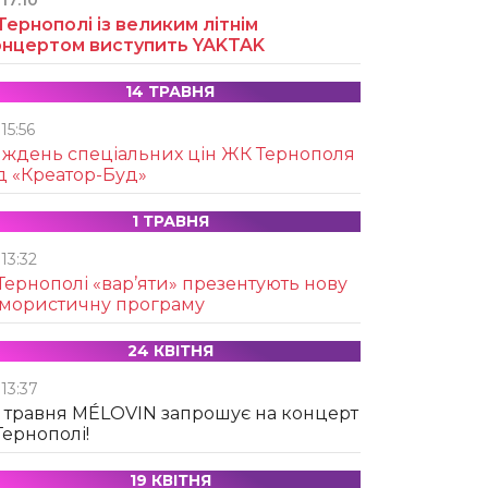
17:10
Тернополі із великим літнім
онцертом виступить YAKTAK
14 ТРАВНЯ
15:56
иждень спеціальних цін ЖК Тернополя
д «Креатор-Буд»
1 ТРАВНЯ
13:32
Тернополі «вар’яти» презентують нову
умористичну програму
24 КВІТНЯ
13:37
 травня MÉLOVIN запрошує на концерт
Тернополі!
19 КВІТНЯ