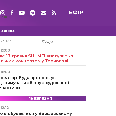
ЕФІР
ТИЖНІ
АФІША
15 ТРАВНЯ
ЕКАНАЛ
19:00
е 17 травня SHUMEI виступить з
ольним концертом у Тернополі
16:00
Креатор-Буд» продовжує
дтримувати збірну з художньої
імнастики
19 БЕРЕЗНЯ
12:12
о відбувається у Варшавському