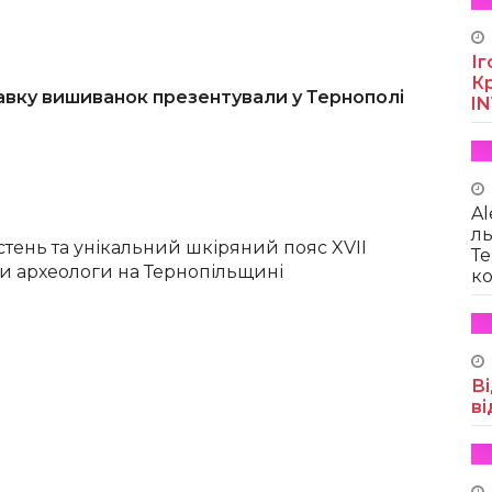
Іг
Кр
авку вишиванок презентували у Тернополі
I
Al
ль
тень та унікальний шкіряний пояс XVII
Те
ли археологи на Тернопільщині
ко
Ві
ві