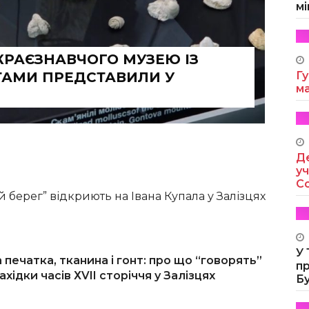
мі
КРАЄЗНАВЧОГО МУЗЕЮ ІЗ
ТАМИ ПРЕДСТАВИЛИ У
Гу
м
Де
уч
Co
 берег” відкриють на Івана Купала у Залізцях
У
 печатка, тканина і гонт: про що “говорять”
п
ахідки часів ХVII сторіччя у Залізцях
Б