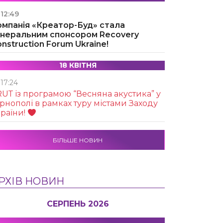
12:49
омпанія «Креатор-Буд» стала
енеральним спонсором Recovery
nstruction Forum Ukraine!
18 КВІТНЯ
17:24
UТ із програмою “Весняна акустика” у
рнополі в рамках туру містами Заходу
раїни!
БІЛЬШЕ НОВИН
РХІВ НОВИН
СЕРПЕНЬ 2026