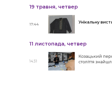
19 травня, четвер
Унікальну вист
17:44
11 листопада, четвер
Козацький перс
14:31
століття знайш