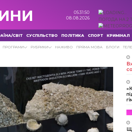
ИНИ
05:31:51
08.08.2026
ПОГОДА НА 2 
АЇНА/СВІТ
СУСПІЛЬСТВО
ПОЛІТИКА
СПОРТ
КРИМІНАЛ
ПРОГРАМИ
РУБРИКИ
НАЖИВО
ПРЯМА МОВА
БЛОГИ
ТЕЛ
Вж
с
«
пі
г
Щ