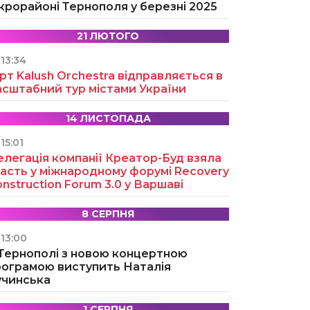
крорайоні Тернополя у березні 2025
21 ЛЮТОГО
13:34
рт Kalush Orchestra відправляється в
асштабний тур містами України
14 ЛИСТОПАДА
15:01
легація компанії Креатор-Буд взяла
асть у міжнародному форумі Recovery
nstruction Forum 3.0 у Варшаві
8 СЕРПНЯ
13:00
 Тернополі з новою концертною
рограмою виступить Наталія
учинська
1 СЕРПНЯ