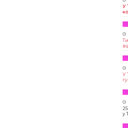
У 
к
Т
ві
У 
г
25
у 