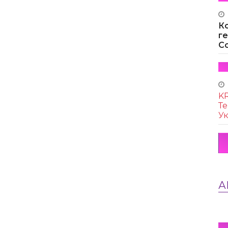
К
г
Co
KR
Те
Ук
А