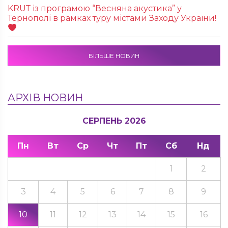
KRUТ із програмою “Весняна акустика” у
Тернополі в рамках туру містами Заходу України!
БІЛЬШЕ НОВИН
АРХІВ НОВИН
СЕРПЕНЬ 2026
Пн
Вт
Ср
Чт
Пт
Сб
Нд
1
2
3
4
5
6
7
8
9
10
11
12
13
14
15
16