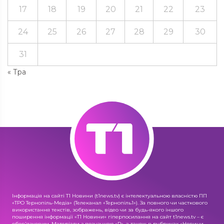
17
18
19
20
21
22
23
24
25
26
27
28
29
30
31
« Тра
Інформація на сайті Т1 Новини (t1news.tv) є інтелектуальною власністю ПП
«ТРО Тернопіль-Медіа» (Телеканал «Тернопіль1»). За повного чи часткового
використання текстів, зображень, відео чи за будь-якого іншого
поширення інформації «Т1 Новини» гіперпосилання на сайт t1news.tv – є
обов'язковим. Матеріали з позначкою «R», а також в рубриках «Новини