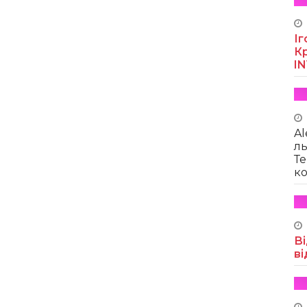
Іг
Кр
I
Al
ль
Те
ко
Ві
ві