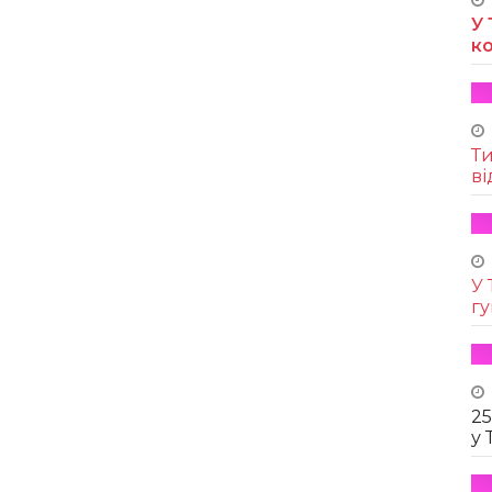
У 
к
Т
ві
У 
г
25
у 