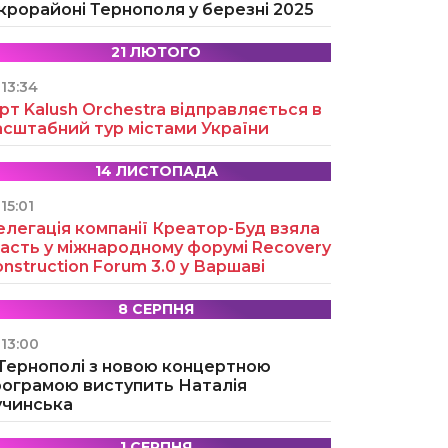
крорайоні Тернополя у березні 2025
21 ЛЮТОГО
13:34
рт Kalush Orchestra відправляється в
асштабний тур містами України
14 ЛИСТОПАДА
15:01
легація компанії Креатор-Буд взяла
асть у міжнародному форумі Recovery
nstruction Forum 3.0 у Варшаві
8 СЕРПНЯ
13:00
 Тернополі з новою концертною
рограмою виступить Наталія
учинська
1 СЕРПНЯ