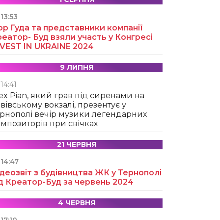
13:53
ор Гуда та представники компанії
еатор- Буд взяли участь у Конгресі
NVEST IN UKRAINE 2024
9 ЛИПНЯ
14:41
ex Pian, який грав під сиренами на
вівському вокзалі, презентує у
рнополі вечір музики легендарних
мпозиторів при свічках
21 ЧЕРВНЯ
14:47
деозвіт з будівництва ЖК у Тернополі
д Креатор-Буд за червень 2024
4 ЧЕРВНЯ