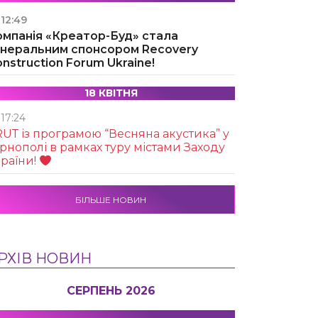
12:49
омпанія «Креатор-Буд» стала
енеральним спонсором Recovery
nstruction Forum Ukraine!
18 КВІТНЯ
17:24
UТ із програмою “Весняна акустика” у
рнополі в рамках туру містами Заходу
раїни!
БІЛЬШЕ НОВИН
РХІВ НОВИН
СЕРПЕНЬ 2026