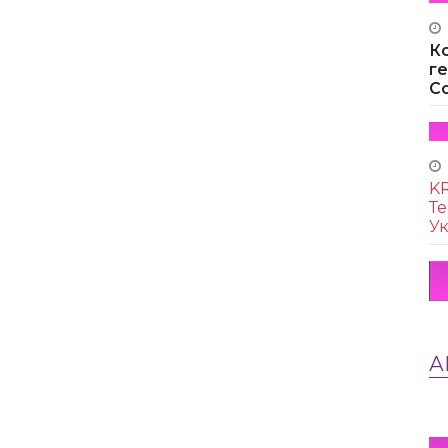
К
г
Co
KR
Те
Ук
А