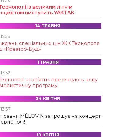
17:10
Тернополі із великим літнім
онцертом виступить YAKTAK
14 ТРАВНЯ
15:56
иждень спеціальних цін ЖК Тернополя
д «Креатор-Буд»
1 ТРАВНЯ
13:32
Тернополі «вар’яти» презентують нову
умористичну програму
24 КВІТНЯ
13:37
 травня MÉLOVIN запрошує на концерт
Тернополі!
19 КВІТНЯ