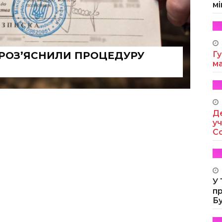
мі
 РОЗ’ЯСНИЛИ ПРОЦЕДУРУ
Гу
м
Де
уч
Co
У
п
Б