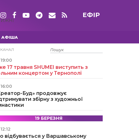
ЕФІР
ТИЖНІ
АФІША
15 ТРАВНЯ
ЕКАНАЛ
19:00
е 17 травня SHUMEI виступить з
ольним концертом у Тернополі
16:00
Креатор-Буд» продовжує
дтримувати збірну з художньої
імнастики
19 БЕРЕЗНЯ
12:12
о відбувається у Варшавському