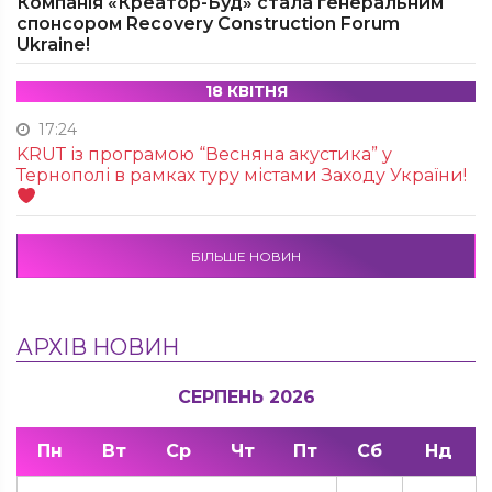
Компанія «Креатор-Буд» стала генеральним
спонсором Recovery Construction Forum
Ukraine!
18 КВІТНЯ
17:24
KRUТ із програмою “Весняна акустика” у
Тернополі в рамках туру містами Заходу України!
БІЛЬШЕ НОВИН
АРХІВ НОВИН
СЕРПЕНЬ 2026
Пн
Вт
Ср
Чт
Пт
Сб
Нд