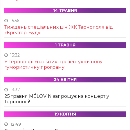
14 ТРАВНЯ
15:56
Тиждень спеціальних цін ЖК Тернополя від
«Креатор-Буд»
1 ТРАВНЯ
13:32
У Тернополі «вар’яти» презентують нову
гумористичну програму
24 КВІТНЯ
13:37
25 травня MÉLOVIN запрошує на концерт у
Тернополі!
19 КВІТНЯ
12:49