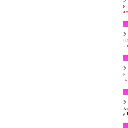
У 
к
Т
ві
У 
г
25
у 