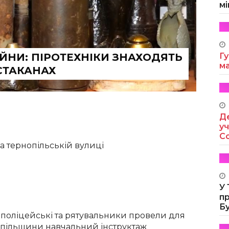
мі
ІЙНИ: ПІРОТЕХНІКИ ЗНАХОДЯТЬ
Гу
м
 СТАКАНАХ
Де
уч
Co
а тернопільській вулиці
У
п
Б
 поліцейські та рятувальники провели для
опільщини навчальний інструктаж