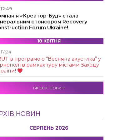
12:49
омпанія «Креатор-Буд» стала
енеральним спонсором Recovery
nstruction Forum Ukraine!
18 КВІТНЯ
17:24
UТ із програмою “Весняна акустика” у
рнополі в рамках туру містами Заходу
раїни!
БІЛЬШЕ НОВИН
РХІВ НОВИН
СЕРПЕНЬ 2026