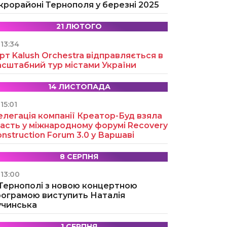
крорайоні Тернополя у березні 2025
21 ЛЮТОГО
13:34
рт Kalush Orchestra відправляється в
асштабний тур містами України
14 ЛИСТОПАДА
15:01
легація компанії Креатор-Буд взяла
асть у міжнародному форумі Recovery
nstruction Forum 3.0 у Варшаві
8 СЕРПНЯ
13:00
 Тернополі з новою концертною
рограмою виступить Наталія
учинська
1 СЕРПНЯ