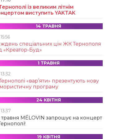
17:10
Тернополі із великим літнім
онцертом виступить YAKTAK
14 ТРАВНЯ
15:56
иждень спеціальних цін ЖК Тернополя
д «Креатор-Буд»
1 ТРАВНЯ
13:32
Тернополі «вар’яти» презентують нову
умористичну програму
24 КВІТНЯ
13:37
 травня MÉLOVIN запрошує на концерт
Тернополі!
19 КВІТНЯ