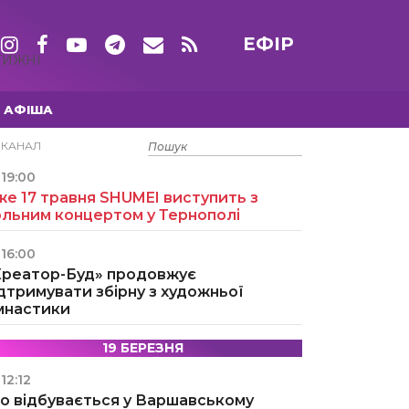
ЕФІР
ТИЖНІ
АФІША
15 ТРАВНЯ
ЕКАНАЛ
19:00
е 17 травня SHUMEI виступить з
ольним концертом у Тернополі
16:00
Креатор-Буд» продовжує
дтримувати збірну з художньої
імнастики
19 БЕРЕЗНЯ
12:12
о відбувається у Варшавському