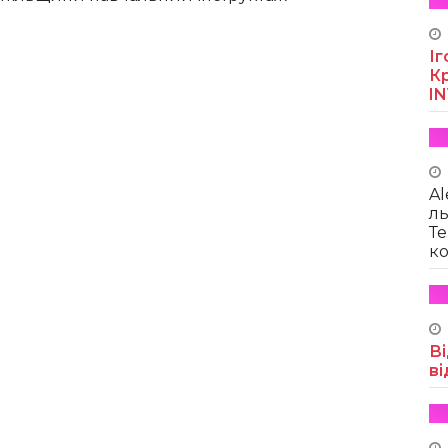
Іг
Кр
I
Al
ль
Те
ко
Ві
ві