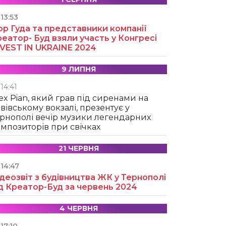
13:53
ор Гуда та представники компанії
еатор- Буд взяли участь у Конгресі
NVEST IN UKRAINE 2024
9 ЛИПНЯ
14:41
ex Pian, який грав під сиренами на
вівському вокзалі, презентує у
рнополі вечір музики легендарних
мпозиторів при свічках
21 ЧЕРВНЯ
14:47
деозвіт з будівництва ЖК у Тернополі
д Креатор-Буд за червень 2024
4 ЧЕРВНЯ