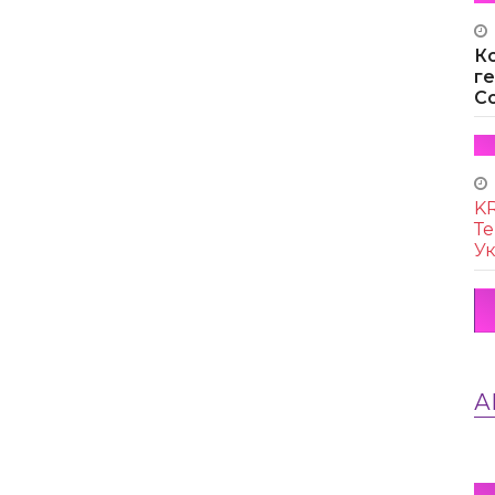
К
г
Co
KR
Те
Ук
А