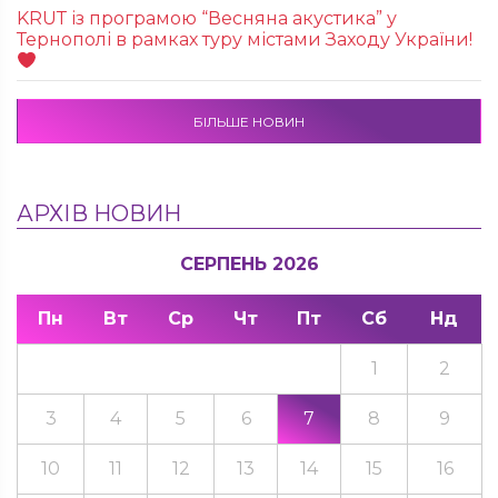
KRUТ із програмою “Весняна акустика” у
Тернополі в рамках туру містами Заходу України!
БІЛЬШЕ НОВИН
АРХІВ НОВИН
СЕРПЕНЬ 2026
Пн
Вт
Ср
Чт
Пт
Сб
Нд
1
2
3
4
5
6
7
8
9
10
11
12
13
14
15
16