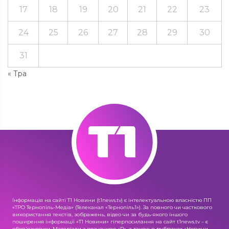
17
18
19
20
21
22
23
24
25
26
27
28
29
30
31
« Тра
Інформація на сайті Т1 Новини (t1news.tv) є інтелектуальною власністю ПП
«ТРО Тернопіль-Медіа» (Телеканал «Тернопіль1»). За повного чи часткового
використання текстів, зображень, відео чи за будь-якого іншого
поширення інформації «Т1 Новини» гіперпосилання на сайт t1news.tv – є
обов'язковим. Матеріали з позначкою «R», а також в рубриках «Новини