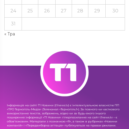
24
25
26
27
28
29
30
31
« Тра
Інформація на сайті Т1 Новини (t1news.tv) є інтелектуальною власністю ПП
«ТРО Тернопіль-Медіа» (Телеканал «Тернопіль1»). За повного чи часткового
використання текстів, зображень, відео чи за будь-якого іншого
поширення інформації «Т1 Новини» гіперпосилання на сайт t1news.tv – є
обов'язковим. Матеріали з позначкою «R», а також в рубриках «Новини
компаній» і «Передвиборча агітація» публікуються на правах реклами.