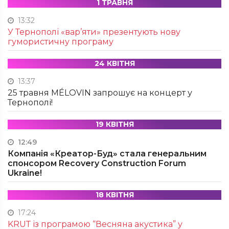
1 ТРАВНЯ
13:32
У Тернополі «вар’яти» презентують нову
гумористичну програму
24 КВІТНЯ
13:37
25 травня MÉLOVIN запрошує на концерт у
Тернополі!
19 КВІТНЯ
12:49
Компанія «Креатор-Буд» стала генеральним
спонсором Recovery Construction Forum
Ukraine!
18 КВІТНЯ
17:24
KRUТ із програмою “Весняна акустика” у