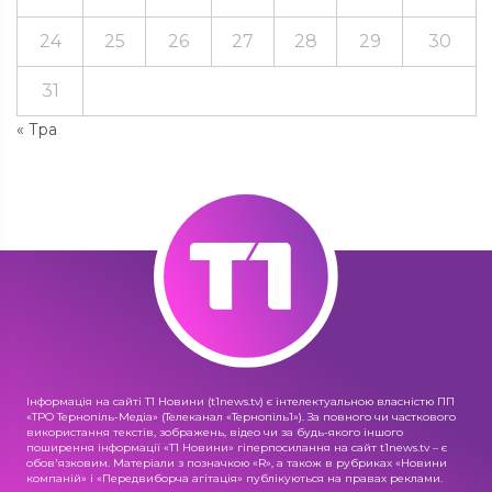
24
25
26
27
28
29
30
31
« Тра
Інформація на сайті Т1 Новини (t1news.tv) є інтелектуальною власністю ПП
«ТРО Тернопіль-Медіа» (Телеканал «Тернопіль1»). За повного чи часткового
використання текстів, зображень, відео чи за будь-якого іншого
поширення інформації «Т1 Новини» гіперпосилання на сайт t1news.tv – є
обов'язковим. Матеріали з позначкою «R», а також в рубриках «Новини
компаній» і «Передвиборча агітація» публікуються на правах реклами.