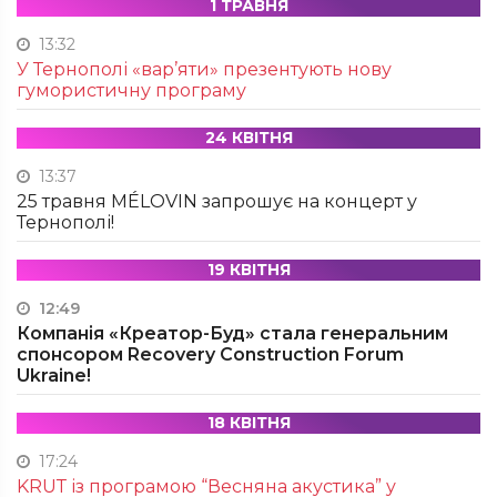
1 ТРАВНЯ
13:32
У Тернополі «вар’яти» презентують нову
гумористичну програму
24 КВІТНЯ
13:37
25 травня MÉLOVIN запрошує на концерт у
Тернополі!
19 КВІТНЯ
12:49
Компанія «Креатор-Буд» стала генеральним
спонсором Recovery Construction Forum
Ukraine!
18 КВІТНЯ
17:24
KRUТ із програмою “Весняна акустика” у