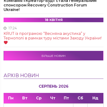
Компанія «Креатор-Буд» стала генеральним
спонсором Recovery Construction Forum
Ukraine!
18 КВІТНЯ
17:24
KRUТ із програмою “Весняна акустика” у
Тернополі в рамках туру містами Заходу України!
БІЛЬШЕ НОВИН
АРХІВ НОВИН
СЕРПЕНЬ 2026
Пн
Вт
Ср
Чт
Пт
Сб
Нд