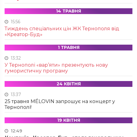
14 ТРАВНЯ
15:56
Тиждень спеціальних цін ЖК Тернополя від
«Креатор-Буд»
1 ТРАВНЯ
13:32
У Тернополі «вар’яти» презентують нову
гумористичну програму
24 КВІТНЯ
13:37
25 травня MÉLOVIN запрошує на концерт у
Тернополі!
19 КВІТНЯ
12:49