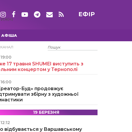
ЕФІР
ТИЖНІ
АФІША
15 ТРАВНЯ
ЕКАНАЛ
19:00
е 17 травня SHUMEI виступить з
ольним концертом у Тернополі
16:00
Креатор-Буд» продовжує
дтримувати збірну з художньої
імнастики
19 БЕРЕЗНЯ
12:12
о відбувається у Варшавському