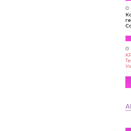
К
г
Co
KR
Те
Ук
А