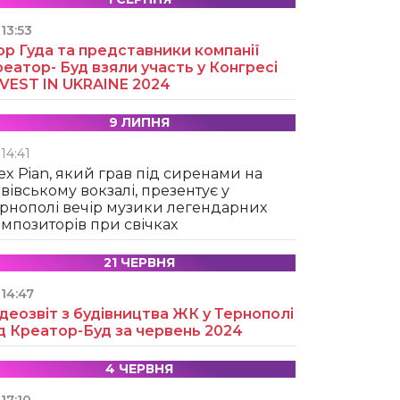
13:53
ор Гуда та представники компанії
еатор- Буд взяли участь у Конгресі
NVEST IN UKRAINE 2024
9 ЛИПНЯ
14:41
ex Pian, який грав під сиренами на
вівському вокзалі, презентує у
рнополі вечір музики легендарних
мпозиторів при свічках
21 ЧЕРВНЯ
14:47
деозвіт з будівництва ЖК у Тернополі
д Креатор-Буд за червень 2024
4 ЧЕРВНЯ