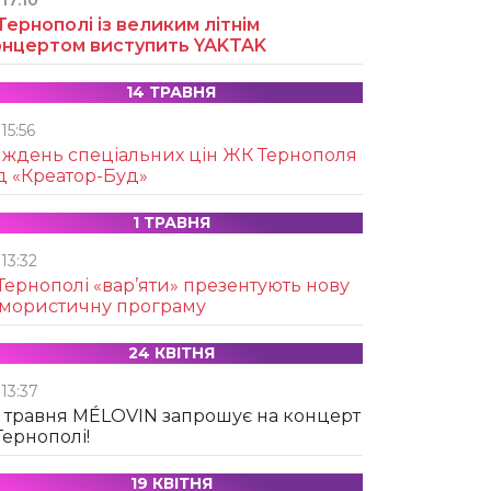
17:10
Тернополі із великим літнім
онцертом виступить YAKTAK
14 ТРАВНЯ
15:56
иждень спеціальних цін ЖК Тернополя
д «Креатор-Буд»
1 ТРАВНЯ
13:32
Тернополі «вар’яти» презентують нову
умористичну програму
24 КВІТНЯ
13:37
 травня MÉLOVIN запрошує на концерт
Тернополі!
19 КВІТНЯ