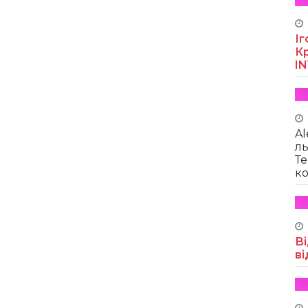
Іг
Кр
I
Al
ль
Те
ко
Ві
ві