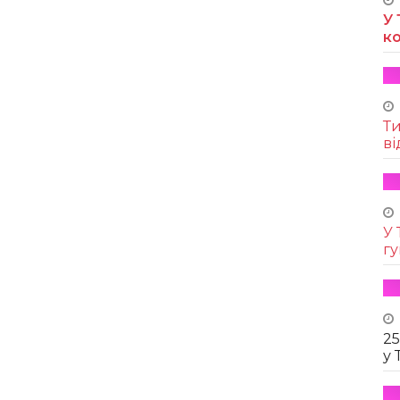
У 
к
Т
ві
У 
г
25
у 