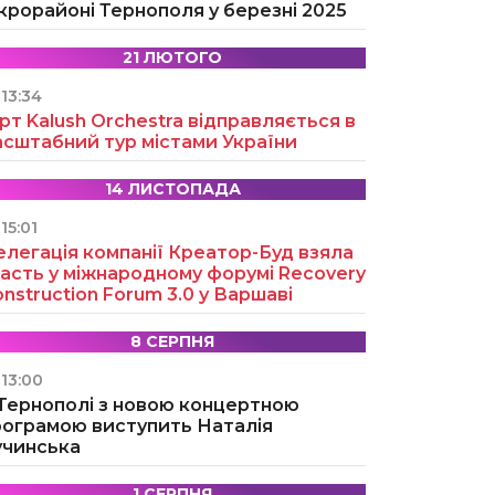
крорайоні Тернополя у березні 2025
21 ЛЮТОГО
13:34
рт Kalush Orchestra відправляється в
асштабний тур містами України
14 ЛИСТОПАДА
15:01
легація компанії Креатор-Буд взяла
асть у міжнародному форумі Recovery
nstruction Forum 3.0 у Варшаві
8 СЕРПНЯ
13:00
 Тернополі з новою концертною
рограмою виступить Наталія
учинська
1 СЕРПНЯ