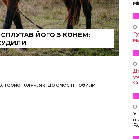
мі
СПЛУТАВ ЙОГО З КОНЕМ:
Гу
м
СУДИЛИ
Де
уч
Co
 тернополян, які до смерті побили
У
п
Б