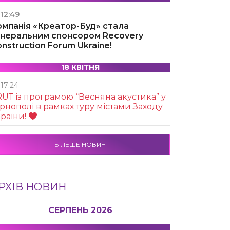
12:49
омпанія «Креатор-Буд» стала
енеральним спонсором Recovery
nstruction Forum Ukraine!
18 КВІТНЯ
17:24
UТ із програмою “Весняна акустика” у
рнополі в рамках туру містами Заходу
раїни!
БІЛЬШЕ НОВИН
РХІВ НОВИН
СЕРПЕНЬ 2026