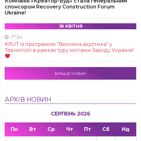
Компанія «Креатор-Буд» стала генеральним
спонсором Recovery Construction Forum
Ukraine!
18 КВІТНЯ
17:24
KRUТ із програмою “Весняна акустика” у
Тернополі в рамках туру містами Заходу України!
БІЛЬШЕ НОВИН
АРХІВ НОВИН
СЕРПЕНЬ 2026
Пн
Вт
Ср
Чт
Пт
Сб
Нд