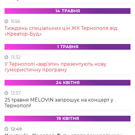
14 ТРАВНЯ
15:56
Тиждень спеціальних цін ЖК Тернополя від
«Креатор-Буд»
1 ТРАВНЯ
13:32
У Тернополі «вар’яти» презентують нову
гумористичну програму
24 КВІТНЯ
13:37
25 травня MÉLOVIN запрошує на концерт у
Тернополі!
19 КВІТНЯ
12:49