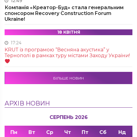
12:49
Компанія «Креатор-Буд» стала генеральним
спонсором Recovery Construction Forum
Ukraine!
18 КВІТНЯ
17:24
KRUТ із програмою “Весняна акустика” у
Тернополі в рамках туру містами Заходу України!
БІЛЬШЕ НОВИН
АРХІВ НОВИН
СЕРПЕНЬ 2026
Пн
Вт
Ср
Чт
Пт
Сб
Нд