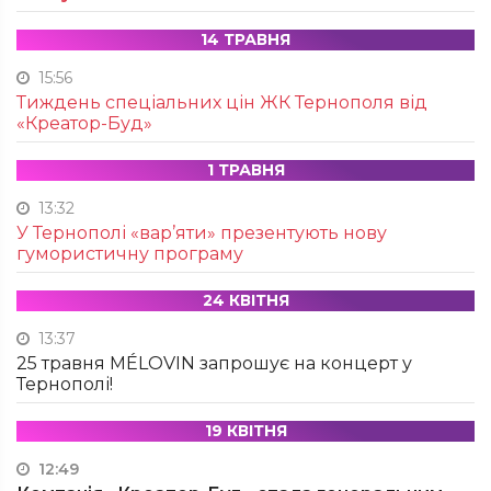
14 ТРАВНЯ
15:56
Тиждень спеціальних цін ЖК Тернополя від
«Креатор-Буд»
1 ТРАВНЯ
13:32
У Тернополі «вар’яти» презентують нову
гумористичну програму
24 КВІТНЯ
13:37
25 травня MÉLOVIN запрошує на концерт у
Тернополі!
19 КВІТНЯ
12:49