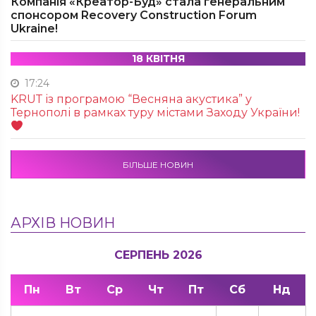
Компанія «Креатор-Буд» стала генеральним
спонсором Recovery Construction Forum
Ukraine!
18 КВІТНЯ
17:24
KRUТ із програмою “Весняна акустика” у
Тернополі в рамках туру містами Заходу України!
БІЛЬШЕ НОВИН
АРХІВ НОВИН
СЕРПЕНЬ 2026
Пн
Вт
Ср
Чт
Пт
Сб
Нд