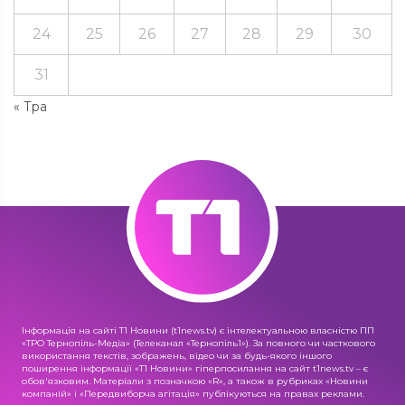
24
25
26
27
28
29
30
31
« Тра
Інформація на сайті Т1 Новини (t1news.tv) є інтелектуальною власністю ПП
«ТРО Тернопіль-Медіа» (Телеканал «Тернопіль1»). За повного чи часткового
використання текстів, зображень, відео чи за будь-якого іншого
поширення інформації «Т1 Новини» гіперпосилання на сайт t1news.tv – є
обов'язковим. Матеріали з позначкою «R», а також в рубриках «Новини
компаній» і «Передвиборча агітація» публікуються на правах реклами.