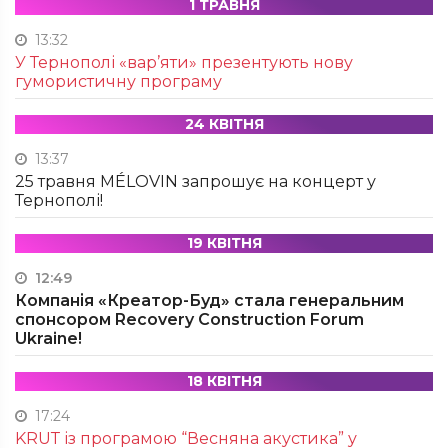
1 ТРАВНЯ
13:32
У Тернополі «вар’яти» презентують нову
гумористичну програму
24 КВІТНЯ
13:37
25 травня MÉLOVIN запрошує на концерт у
Тернополі!
19 КВІТНЯ
12:49
Компанія «Креатор-Буд» стала генеральним
спонсором Recovery Construction Forum
Ukraine!
18 КВІТНЯ
17:24
KRUТ із програмою “Весняна акустика” у