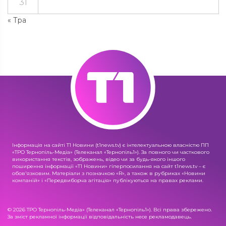
31
« Тра
Інформація на сайті Т1 Новини (t1news.tv) є інтелектуальною власністю ПП
«ТРО Тернопіль-Медіа» (Телеканал «Тернопіль1»). За повного чи часткового
використання текстів, зображень, відео чи за будь-якого іншого
поширення інформації «Т1 Новини» гіперпосилання на сайт t1news.tv – є
обов'язковим. Матеріали з позначкою «R», а також в рубриках «Новини
компаній» і «Передвиборча агітація» публікуються на правах реклами.
© 2026 ТРО Тернопіль-Медіа» (Телеканал «Тернопіль1»). Всі права збережено.
За зміст рекламної інформації відповідальність несе рекламодавець.