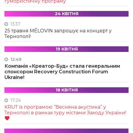
гумористичну програму
24 КВІТНЯ
13:37
25 травня MÉLOVIN запрошує на концерт у
Тернополі!
19 КВІТНЯ
12:49
Компанія «Креатор-Буд» стала генеральним
спонсором Recovery Construction Forum
Ukraine!
18 КВІТНЯ
17:24
KRUТ із програмою “Весняна акустика” у
Тернополі в рамках туру містами Заходу України!