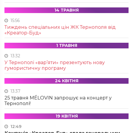
14 ТРАВНЯ
15:56
Тиждень спеціальних цін ЖК Тернополя від
«Креатор-Буд»
1 ТРАВНЯ
13:32
У Тернополі «вар’яти» презентують нову
гумористичну програму
24 КВІТНЯ
13:37
25 травня MÉLOVIN запрошує на концерт у
Тернополі!
19 КВІТНЯ
12:49