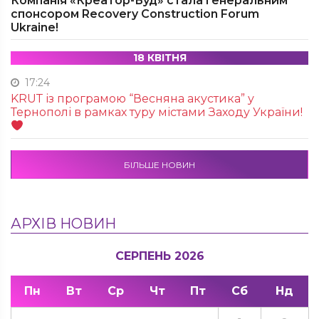
Компанія «Креатор-Буд» стала генеральним
спонсором Recovery Construction Forum
Ukraine!
18 КВІТНЯ
17:24
KRUТ із програмою “Весняна акустика” у
Тернополі в рамках туру містами Заходу України!
БІЛЬШЕ НОВИН
АРХІВ НОВИН
СЕРПЕНЬ 2026
Пн
Вт
Ср
Чт
Пт
Сб
Нд