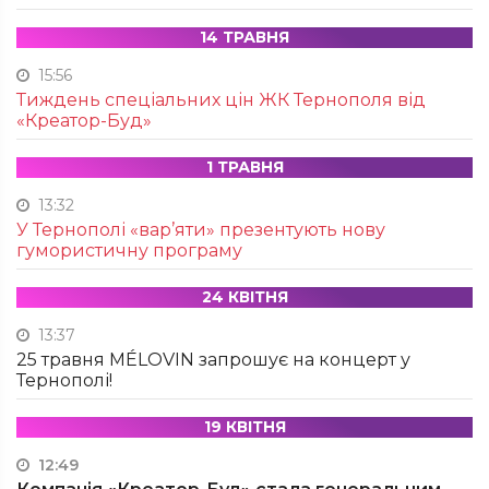
14 ТРАВНЯ
15:56
Тиждень спеціальних цін ЖК Тернополя від
«Креатор-Буд»
1 ТРАВНЯ
13:32
У Тернополі «вар’яти» презентують нову
гумористичну програму
24 КВІТНЯ
13:37
25 травня MÉLOVIN запрошує на концерт у
Тернополі!
19 КВІТНЯ
12:49