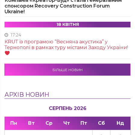
Компанія «Креатор-Буд» стала генеральним
спонсором Recovery Construction Forum
Ukraine!
18 КВІТНЯ
17:24
KRUТ із програмою “Весняна акустика” у
Тернополі в рамках туру містами Заходу України!
БІЛЬШЕ НОВИН
АРХІВ НОВИН
СЕРПЕНЬ 2026
Пн
Вт
Ср
Чт
Пт
Сб
Нд