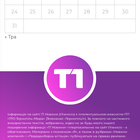
24
25
26
27
28
29
30
31
« Тра
Інформація на сайті Т1 Новини (t1news.tv) є інтелектуальною власністю ПП
«ТРО Тернопіль-Медіа» (Телеканал «Тернопіль1»). За повного чи часткового
використання текстів, зображень, відео чи за будь-якого іншого
поширення інформації «Т1 Новини» гіперпосилання на сайт t1news.tv – є
обов'язковим. Матеріали з позначкою «R», а також в рубриках «Новини
компаній» і «Передвиборча агітація» публікуються на правах реклами.