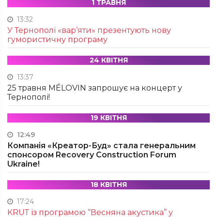
1 ТРАВНЯ
13:32
У Тернополі «вар’яти» презентують нову
гумористичну програму
24 КВІТНЯ
13:37
25 травня MÉLOVIN запрошує на концерт у
Тернополі!
19 КВІТНЯ
12:49
Компанія «Креатор-Буд» стала генеральним
спонсором Recovery Construction Forum
Ukraine!
18 КВІТНЯ
17:24
KRUТ із програмою “Весняна акустика” у