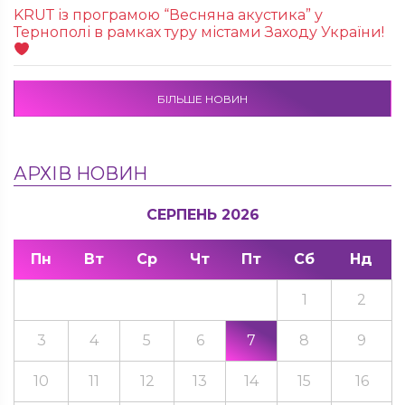
KRUТ із програмою “Весняна акустика” у
Тернополі в рамках туру містами Заходу України!
БІЛЬШЕ НОВИН
АРХІВ НОВИН
СЕРПЕНЬ 2026
Пн
Вт
Ср
Чт
Пт
Сб
Нд
1
2
3
4
5
6
7
8
9
10
11
12
13
14
15
16