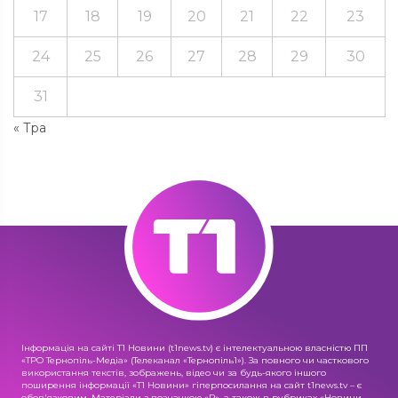
17
18
19
20
21
22
23
24
25
26
27
28
29
30
31
« Тра
Інформація на сайті Т1 Новини (t1news.tv) є інтелектуальною власністю ПП
«ТРО Тернопіль-Медіа» (Телеканал «Тернопіль1»). За повного чи часткового
використання текстів, зображень, відео чи за будь-якого іншого
поширення інформації «Т1 Новини» гіперпосилання на сайт t1news.tv – є
обов'язковим. Матеріали з позначкою «R», а також в рубриках «Новини