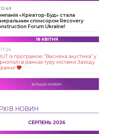
12:49
омпанія «Креатор-Буд» стала
енеральним спонсором Recovery
nstruction Forum Ukraine!
18 КВІТНЯ
17:24
UТ із програмою “Весняна акустика” у
рнополі в рамках туру містами Заходу
раїни!
БІЛЬШЕ НОВИН
РХІВ НОВИН
СЕРПЕНЬ 2026