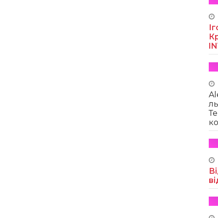
Іг
Кр
I
Al
ль
Те
ко
Ві
ві