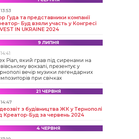
13:53
ор Гуда та представники компанії
еатор- Буд взяли участь у Конгресі
NVEST IN UKRAINE 2024
9 ЛИПНЯ
14:41
ex Pian, який грав під сиренами на
вівському вокзалі, презентує у
рнополі вечір музики легендарних
мпозиторів при свічках
21 ЧЕРВНЯ
14:47
деозвіт з будівництва ЖК у Тернополі
д Креатор-Буд за червень 2024
4 ЧЕРВНЯ