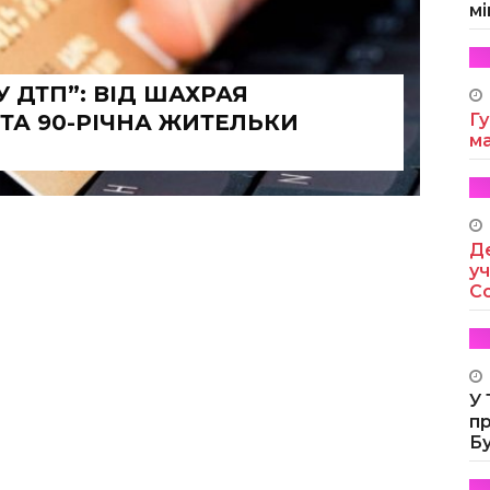
мі
 ДТП”: ВІД ШАХРАЯ
ТА 90-РІЧНА ЖИТЕЛЬКИ
Гу
м
Де
уч
Co
У
п
Б