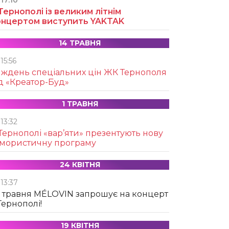
17:10
Тернополі із великим літнім
онцертом виступить YAKTAK
14 ТРАВНЯ
15:56
иждень спеціальних цін ЖК Тернополя
д «Креатор-Буд»
1 ТРАВНЯ
13:32
Тернополі «вар’яти» презентують нову
умористичну програму
24 КВІТНЯ
13:37
 травня MÉLOVIN запрошує на концерт
Тернополі!
19 КВІТНЯ