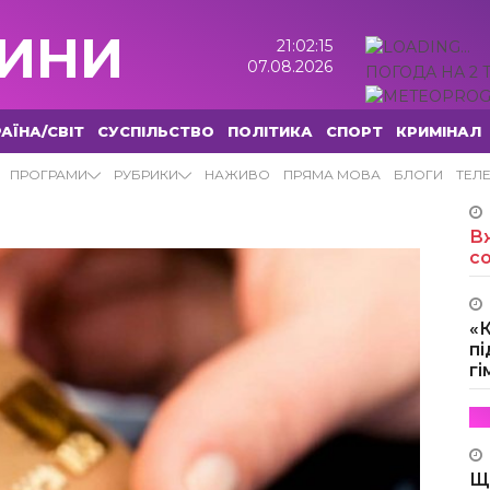
ИНИ
21:02:16
07.08.2026
ПОГОДА НА 2 
АЇНА/СВІТ
СУСПІЛЬСТВО
ПОЛІТИКА
СПОРТ
КРИМІНАЛ
ПРОГРАМИ
РУБРИКИ
НАЖИВО
ПРЯМА МОВА
БЛОГИ
ТЕЛ
Вж
с
«
пі
г
Щ