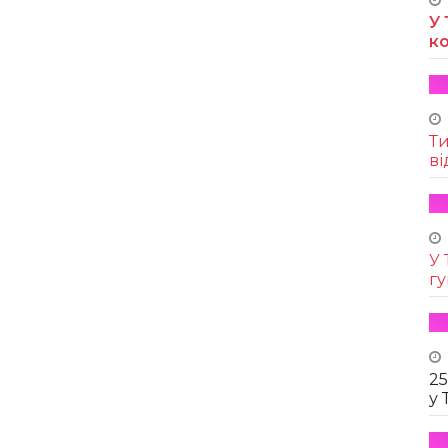
У 
к
Т
ві
У 
г
25
у 