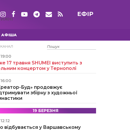
ЕФІР
ТИЖНІ
АФІША
15 ТРАВНЯ
ЕКАНАЛ
19:00
е 17 травня SHUMEI виступить з
ольним концертом у Тернополі
16:00
Креатор-Буд» продовжує
дтримувати збірну з художньої
імнастики
19 БЕРЕЗНЯ
12:12
о відбувається у Варшавському