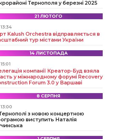
крорайоні Тернополя у березні 2025
21 ЛЮТОГО
13:34
рт Kalush Orchestra відправляється в
асштабний тур містами України
14 ЛИСТОПАДА
15:01
легація компанії Креатор-Буд взяла
асть у міжнародному форумі Recovery
nstruction Forum 3.0 у Варшаві
8 СЕРПНЯ
13:00
 Тернополі з новою концертною
рограмою виступить Наталія
учинська
1 СЕРПНЯ