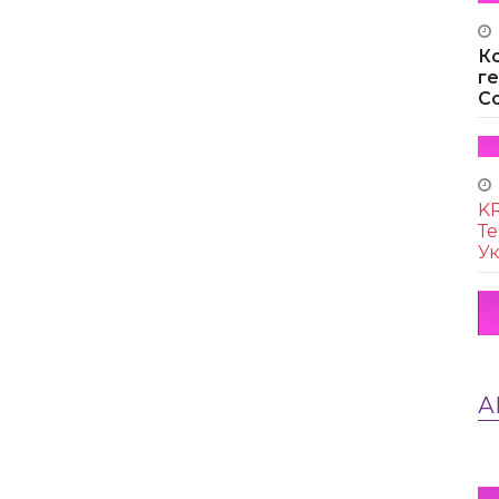
К
г
Co
KR
Те
Ук
А