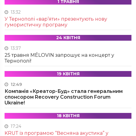
1 ТРАВНЯ
13:32
У Тернополі «вар’яти» презентують нову
гумористичну програму
24 КВІТНЯ
13:37
25 травня MÉLOVIN запрошує на концерт у
Тернополі!
19 КВІТНЯ
12:49
Компанія «Креатор-Буд» стала генеральним
спонсором Recovery Construction Forum
Ukraine!
18 КВІТНЯ
17:24
KRUТ із програмою “Весняна акустика” у