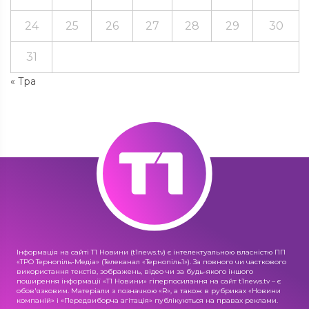
24
25
26
27
28
29
30
31
« Тра
Інформація на сайті Т1 Новини (t1news.tv) є інтелектуальною власністю ПП
«ТРО Тернопіль-Медіа» (Телеканал «Тернопіль1»). За повного чи часткового
використання текстів, зображень, відео чи за будь-якого іншого
поширення інформації «Т1 Новини» гіперпосилання на сайт t1news.tv – є
обов'язковим. Матеріали з позначкою «R», а також в рубриках «Новини
компаній» і «Передвиборча агітація» публікуються на правах реклами.