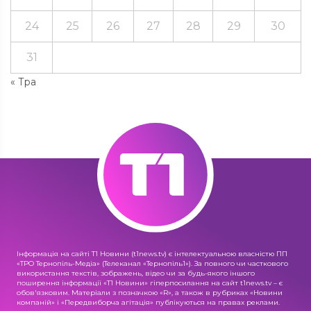
24
25
26
27
28
29
30
31
« Тра
Інформація на сайті Т1 Новини (t1news.tv) є інтелектуальною власністю ПП
«ТРО Тернопіль-Медіа» (Телеканал «Тернопіль1»). За повного чи часткового
використання текстів, зображень, відео чи за будь-якого іншого
поширення інформації «Т1 Новини» гіперпосилання на сайт t1news.tv – є
обов'язковим. Матеріали з позначкою «R», а також в рубриках «Новини
компаній» і «Передвиборча агітація» публікуються на правах реклами.