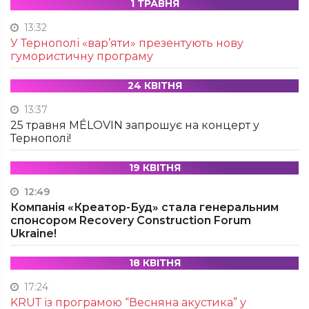
1 ТРАВНЯ
13:32
У Тернополі «вар’яти» презентують нову
гумористичну програму
24 КВІТНЯ
13:37
25 травня MÉLOVIN запрошує на концерт у
Тернополі!
19 КВІТНЯ
12:49
Компанія «Креатор-Буд» стала генеральним
спонсором Recovery Construction Forum
Ukraine!
18 КВІТНЯ
17:24
KRUТ із програмою “Весняна акустика” у