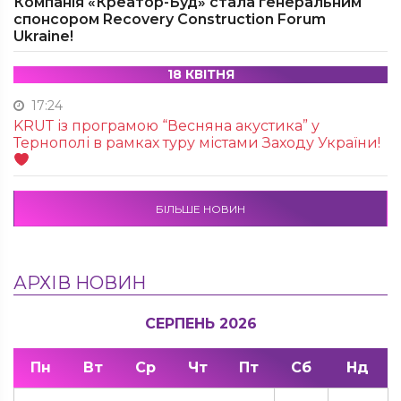
Компанія «Креатор-Буд» стала генеральним
спонсором Recovery Construction Forum
Ukraine!
18 КВІТНЯ
17:24
KRUТ із програмою “Весняна акустика” у
Тернополі в рамках туру містами Заходу України!
БІЛЬШЕ НОВИН
АРХІВ НОВИН
СЕРПЕНЬ 2026
Пн
Вт
Ср
Чт
Пт
Сб
Нд