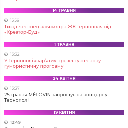
14 ТРАВНЯ
15:56
Тиждень спеціальних цін ЖК Тернополя від
«Креатор-Буд»
1 ТРАВНЯ
13:32
У Тернополі «вар’яти» презентують нову
гумористичну програму
24 КВІТНЯ
13:37
25 травня MÉLOVIN запрошує на концерт у
Тернополі!
19 КВІТНЯ
12:49