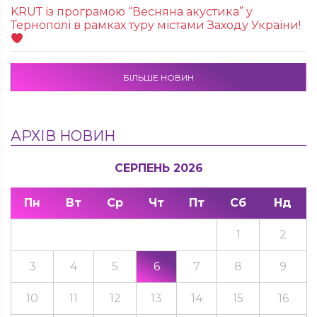
KRUТ із програмою “Весняна акустика” у
Тернополі в рамках туру містами Заходу України!
БІЛЬШЕ НОВИН
АРХІВ НОВИН
СЕРПЕНЬ 2026
Пн
Вт
Ср
Чт
Пт
Сб
Нд
1
2
3
4
5
6
7
8
9
10
11
12
13
14
15
16