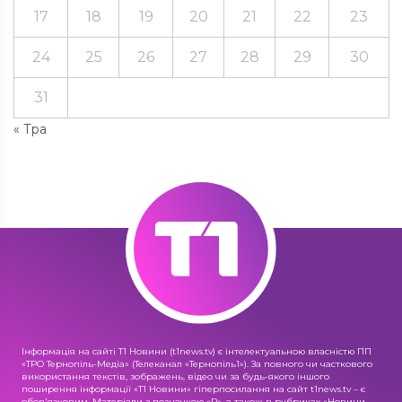
17
18
19
20
21
22
23
24
25
26
27
28
29
30
31
« Тра
Інформація на сайті Т1 Новини (t1news.tv) є інтелектуальною власністю ПП
«ТРО Тернопіль-Медіа» (Телеканал «Тернопіль1»). За повного чи часткового
використання текстів, зображень, відео чи за будь-якого іншого
поширення інформації «Т1 Новини» гіперпосилання на сайт t1news.tv – є
обов'язковим. Матеріали з позначкою «R», а також в рубриках «Новини