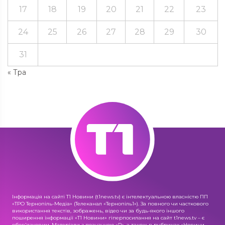
17
18
19
20
21
22
23
24
25
26
27
28
29
30
31
« Тра
Інформація на сайті Т1 Новини (t1news.tv) є інтелектуальною власністю ПП
«ТРО Тернопіль-Медіа» (Телеканал «Тернопіль1»). За повного чи часткового
використання текстів, зображень, відео чи за будь-якого іншого
поширення інформації «Т1 Новини» гіперпосилання на сайт t1news.tv – є
обов'язковим. Матеріали з позначкою «R», а також в рубриках «Новини