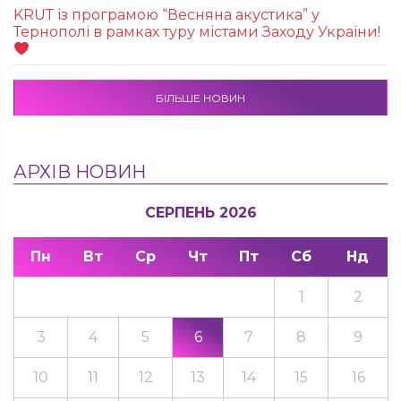
KRUТ із програмою “Весняна акустика” у
Тернополі в рамках туру містами Заходу України!
БІЛЬШЕ НОВИН
АРХІВ НОВИН
СЕРПЕНЬ 2026
Пн
Вт
Ср
Чт
Пт
Сб
Нд
1
2
3
4
5
6
7
8
9
10
11
12
13
14
15
16