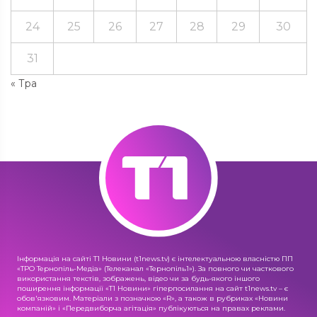
24
25
26
27
28
29
30
31
« Тра
Інформація на сайті Т1 Новини (t1news.tv) є інтелектуальною власністю ПП
«ТРО Тернопіль-Медіа» (Телеканал «Тернопіль1»). За повного чи часткового
використання текстів, зображень, відео чи за будь-якого іншого
поширення інформації «Т1 Новини» гіперпосилання на сайт t1news.tv – є
обов'язковим. Матеріали з позначкою «R», а також в рубриках «Новини
компаній» і «Передвиборча агітація» публікуються на правах реклами.