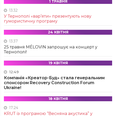
1 ТРАВНЯ
13:32
У Тернополі «вар’яти» презентують нову
гумористичну програму
24 КВІТНЯ
13:37
25 травня MÉLOVIN запрошує на концерт у
Тернополі!
19 КВІТНЯ
12:49
Компанія «Креатор-Буд» стала генеральним
спонсором Recovery Construction Forum
Ukraine!
18 КВІТНЯ
17:24
KRUТ із програмою “Весняна акустика” у