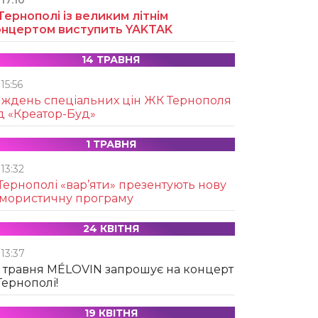
17:10
Тернополі із великим літнім
онцертом виступить YAKTAK
14 ТРАВНЯ
15:56
иждень спеціальних цін ЖК Тернополя
д «Креатор-Буд»
1 ТРАВНЯ
13:32
Тернополі «вар’яти» презентують нову
умористичну програму
24 КВІТНЯ
13:37
 травня MÉLOVIN запрошує на концерт
Тернополі!
19 КВІТНЯ