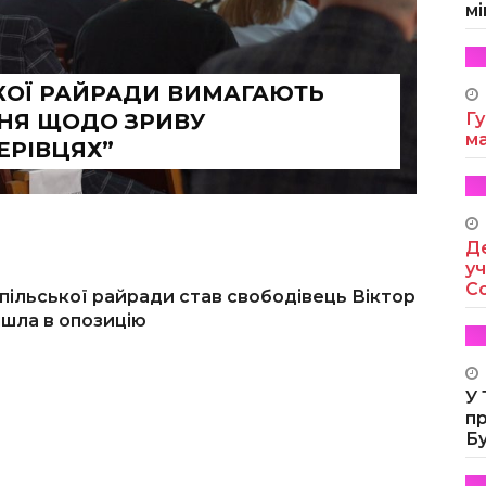
мі
КОЇ РАЙРАДИ ВИМАГАЮТЬ
НЯ ЩОДО ЗРИВУ
Гу
м
ЕРІВЦЯХ”
Де
уч
Co
пільської райради став свободівець Віктор
пішла в опозицію
У
п
Б