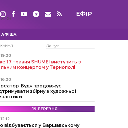
ЕФІР
ТИЖНІ
АФІША
15 ТРАВНЯ
ЕКАНАЛ
19:00
е 17 травня SHUMEI виступить з
ольним концертом у Тернополі
16:00
Креатор-Буд» продовжує
дтримувати збірну з художньої
імнастики
19 БЕРЕЗНЯ
12:12
о відбувається у Варшавському