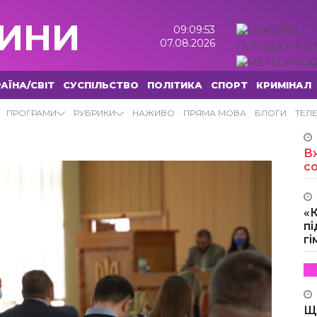
ИНИ
09:09:54
07.08.2026
ПОГОДА НА 2 
АЇНА/СВІТ
СУСПІЛЬСТВО
ПОЛІТИКА
СПОРТ
КРИМІНАЛ
ПРОГРАМИ
РУБРИКИ
НАЖИВО
ПРЯМА МОВА
БЛОГИ
ТЕЛ
Вж
с
«
пі
г
Щ