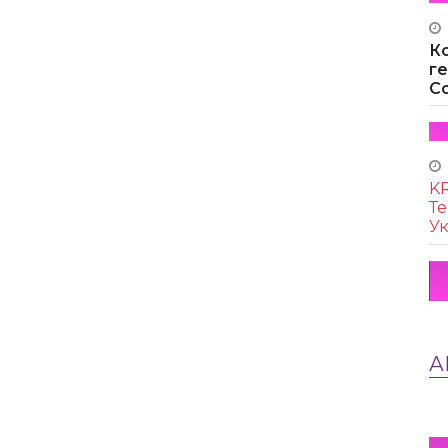
К
г
Co
KR
Те
Ук
А