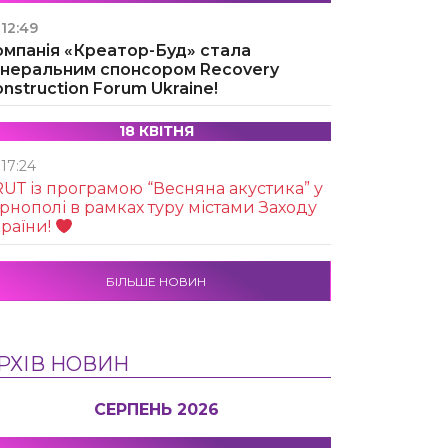
12:49
омпанія «Креатор-Буд» стала
енеральним спонсором Recovery
nstruction Forum Ukraine!
18 КВІТНЯ
17:24
UТ із програмою “Весняна акустика” у
рнополі в рамках туру містами Заходу
раїни!
БІЛЬШЕ НОВИН
РХІВ НОВИН
СЕРПЕНЬ 2026