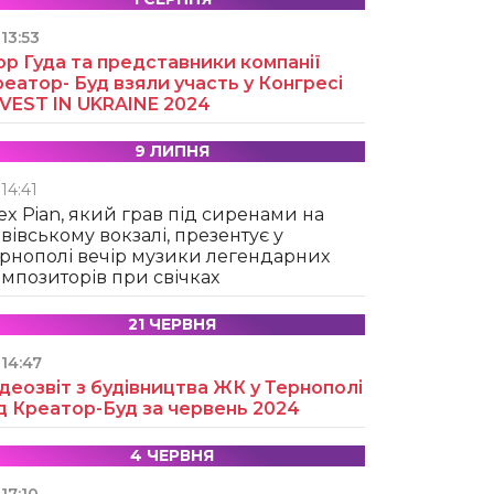
13:53
ор Гуда та представники компанії
еатор- Буд взяли участь у Конгресі
NVEST IN UKRAINE 2024
9 ЛИПНЯ
14:41
ex Pian, який грав під сиренами на
вівському вокзалі, презентує у
рнополі вечір музики легендарних
мпозиторів при свічках
21 ЧЕРВНЯ
14:47
деозвіт з будівництва ЖК у Тернополі
д Креатор-Буд за червень 2024
4 ЧЕРВНЯ