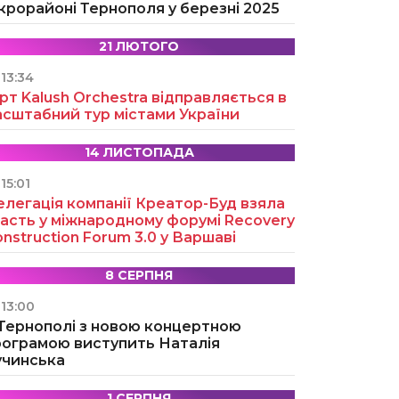
крорайоні Тернополя у березні 2025
21 ЛЮТОГО
13:34
рт Kalush Orchestra відправляється в
асштабний тур містами України
14 ЛИСТОПАДА
15:01
легація компанії Креатор-Буд взяла
асть у міжнародному форумі Recovery
nstruction Forum 3.0 у Варшаві
8 СЕРПНЯ
13:00
 Тернополі з новою концертною
рограмою виступить Наталія
учинська
1 СЕРПНЯ