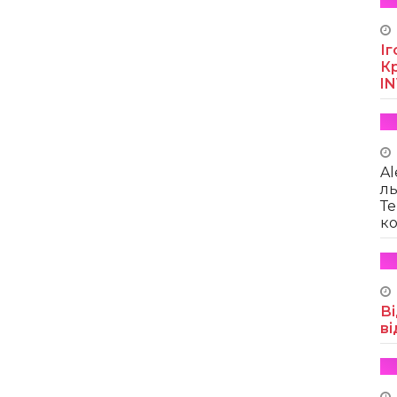
Іг
Кр
I
Al
ль
Те
ко
Ві
ві