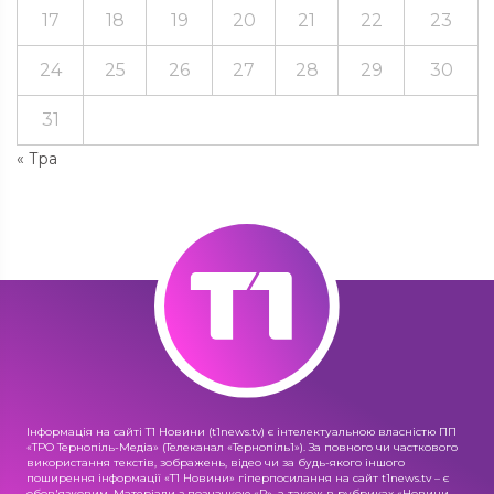
17
18
19
20
21
22
23
24
25
26
27
28
29
30
31
« Тра
Інформація на сайті Т1 Новини (t1news.tv) є інтелектуальною власністю ПП
«ТРО Тернопіль-Медіа» (Телеканал «Тернопіль1»). За повного чи часткового
використання текстів, зображень, відео чи за будь-якого іншого
поширення інформації «Т1 Новини» гіперпосилання на сайт t1news.tv – є
обов'язковим. Матеріали з позначкою «R», а також в рубриках «Новини