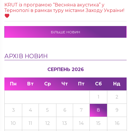
KRUТ із програмою “Весняна акустика” у
Тернополі в рамках туру містами Заходу України!
БІЛЬШЕ НОВИН
АРХІВ НОВИН
СЕРПЕНЬ 2026
Пн
Вт
Ср
Чт
Пт
Сб
Нд
1
2
3
4
5
6
7
8
9
10
11
12
13
14
15
16