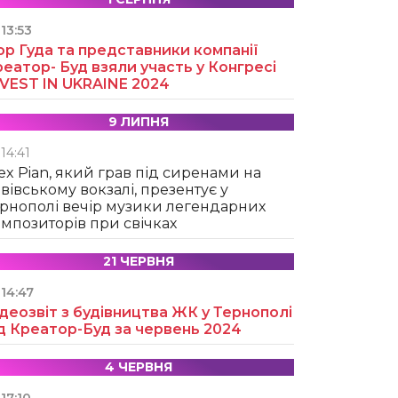
13:53
ор Гуда та представники компанії
еатор- Буд взяли участь у Конгресі
NVEST IN UKRAINE 2024
9 ЛИПНЯ
14:41
ex Pian, який грав під сиренами на
вівському вокзалі, презентує у
рнополі вечір музики легендарних
мпозиторів при свічках
21 ЧЕРВНЯ
14:47
деозвіт з будівництва ЖК у Тернополі
д Креатор-Буд за червень 2024
4 ЧЕРВНЯ