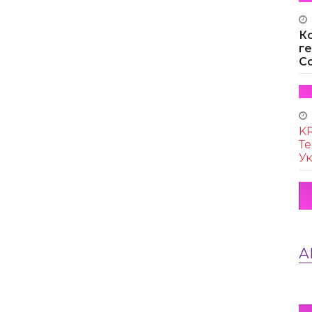
К
г
Co
KR
Те
Ук
А