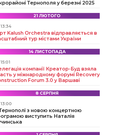
крорайоні Тернополя у березні 2025
21 ЛЮТОГО
13:34
рт Kalush Orchestra відправляється в
асштабний тур містами України
14 ЛИСТОПАДА
15:01
легація компанії Креатор-Буд взяла
асть у міжнародному форумі Recovery
nstruction Forum 3.0 у Варшаві
8 СЕРПНЯ
13:00
 Тернополі з новою концертною
рограмою виступить Наталія
учинська
1 СЕРПНЯ