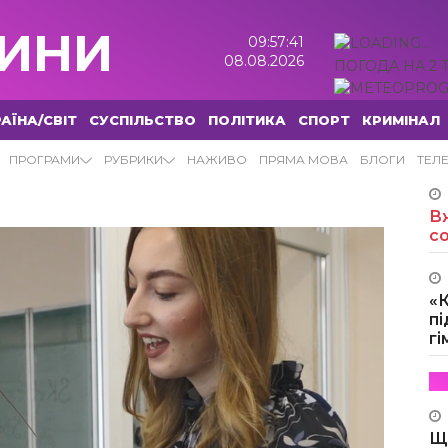
ИНИ
09:57:42
08.08.2026
ПОГОДА НА 2 
АЇНА/СВІТ
СУСПІЛЬСТВО
ПОЛІТИКА
СПОРТ
КРИМІНАЛ
ПРОГРАМИ
РУБРИКИ
НАЖИВО
ПРЯМА МОВА
БЛОГИ
ТЕЛ
Вж
с
«
пі
г
Щ