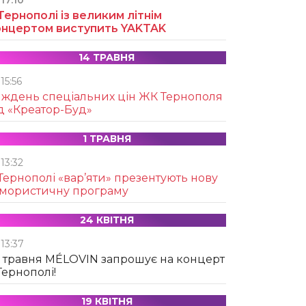
17:10
Тернополі із великим літнім
онцертом виступить YAKTAK
14 ТРАВНЯ
15:56
иждень спеціальних цін ЖК Тернополя
д «Креатор-Буд»
1 ТРАВНЯ
13:32
Тернополі «вар’яти» презентують нову
умористичну програму
24 КВІТНЯ
13:37
 травня MÉLOVIN запрошує на концерт
Тернополі!
19 КВІТНЯ