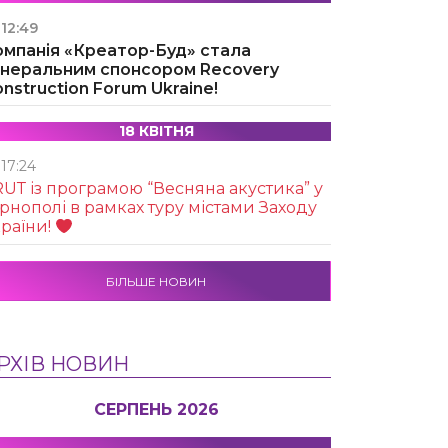
12:49
омпанія «Креатор-Буд» стала
енеральним спонсором Recovery
nstruction Forum Ukraine!
18 КВІТНЯ
17:24
UТ із програмою “Весняна акустика” у
рнополі в рамках туру містами Заходу
раїни!
БІЛЬШЕ НОВИН
РХІВ НОВИН
СЕРПЕНЬ 2026