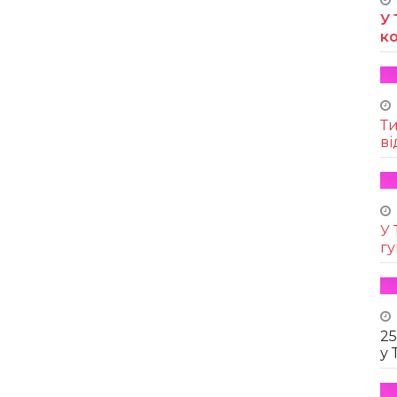
У 
к
Т
ві
У 
г
25
у 