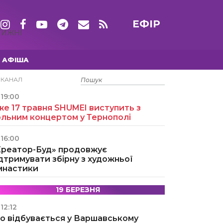
ЕФІР
ТИЖНІ
АФІША
15 ТРАВНЯ
ЕКАНАЛ
19:00
е 17 травня SHUMEI виступить з
ольним концертом у Тернополі
16:00
Креатор-Буд» продовжує
дтримувати збірну з художньої
імнастики
19 БЕРЕЗНЯ
12:12
о відбувається у Варшавському