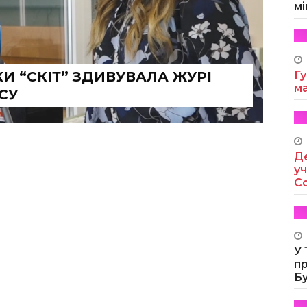
мі
 “СКІТ” ЗДИВУВАЛА ЖУРІ
Гу
м
СУ
Де
уч
Co
У
п
Б