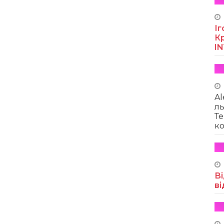
Іг
Кр
I
Al
ль
Те
ко
Ві
ві