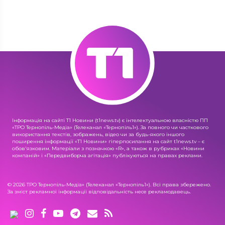
Інформація на сайті Т1 Новини (t1news.tv) є інтелектуальною власністю ПП
«ТРО Тернопіль-Медіа» (Телеканал «Тернопіль1»). За повного чи часткового
використання текстів, зображень, відео чи за будь-якого іншого
поширення інформації «Т1 Новини» гіперпосилання на сайт t1news.tv – є
обов'язковим. Матеріали з позначкою «R», а також в рубриках «Новини
компаній» і «Передвиборча агітація» публікуються на правах реклами.
© 2026 ТРО Тернопіль-Медіа» (Телеканал «Тернопіль1»). Всі права збережено.
За зміст рекламної інформації відповідальність несе рекламодавець.