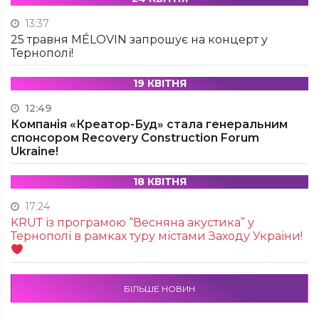
13:37
25 травня MÉLOVIN запрошує на концерт у
Тернополі!
19 КВІТНЯ
12:49
Компанія «Креатор-Буд» стала генеральним
спонсором Recovery Construction Forum
Ukraine!
18 КВІТНЯ
17:24
KRUТ із програмою “Весняна акустика” у
Тернополі в рамках туру містами Заходу України!
БІЛЬШЕ НОВИН