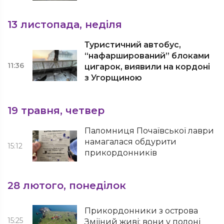
13 листопада, неділя
Туристичний автобус,
“нафарширований” блоками
11:36
цигарок, виявили на кордоні
з Угорщиною
19 травня, четвер
Паломниця Почаївської лаври
намагалася обдурити
15:12
прикордонників
28 лютого, понеділок
Прикордонники з острова
15:25
Зміїний живі: вони у полоні