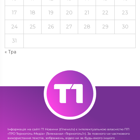
17
18
19
20
21
22
23
24
25
26
27
28
29
30
31
« Тра
Інформація на сайті Т1 Новини (t1news.tv) є інтелектуальною власністю ПП
«ТРО Тернопіль-Медіа» (Телеканал «Тернопіль1»). За повного чи часткового
використання текстів, зображень, відео чи за будь-якого іншого