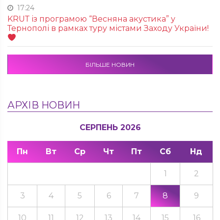
17:24
KRUТ із програмою “Весняна акустика” у
Тернополі в рамках туру містами Заходу України!
БІЛЬШЕ НОВИН
АРХІВ НОВИН
СЕРПЕНЬ 2026
Пн
Вт
Ср
Чт
Пт
Сб
Нд
1
2
3
4
5
6
7
8
9
10
11
12
13
14
15
16