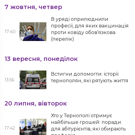
7 жовтня, четвер
В уряді оприлюднили
професії, для яких вакцинація
17:40
проти ковіду обов’язкова
(перелік)
13 вересня, понеділок
Встигни допомогти: історії
13:56
тернополян, які рятують життя
20 липня, вівторок
Хто у Тернополі отримує
найбільше грошей: поради
17:42
для абітурієнтів, які обирають