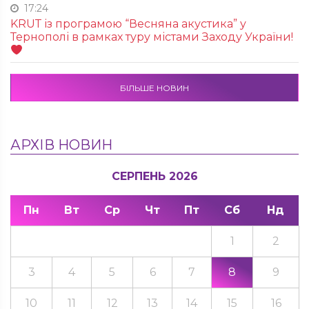
17:24
KRUТ із програмою “Весняна акустика” у
Тернополі в рамках туру містами Заходу України!
БІЛЬШЕ НОВИН
АРХІВ НОВИН
СЕРПЕНЬ 2026
Пн
Вт
Ср
Чт
Пт
Сб
Нд
1
2
3
4
5
6
7
8
9
10
11
12
13
14
15
16