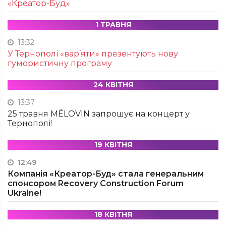
«Креатор-Буд»
1 ТРАВНЯ
13:32
У Тернополі «вар’яти» презентують нову
гумористичну програму
24 КВІТНЯ
13:37
25 травня MÉLOVIN запрошує на концерт у
Тернополі!
19 КВІТНЯ
12:49
Компанія «Креатор-Буд» стала генеральним
спонсором Recovery Construction Forum
Ukraine!
18 КВІТНЯ