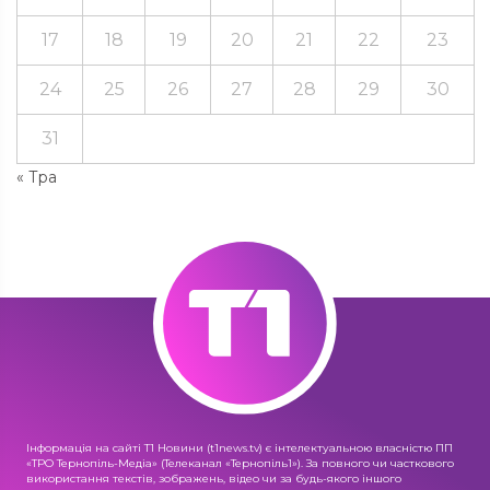
17
18
19
20
21
22
23
24
25
26
27
28
29
30
31
« Тра
Інформація на сайті Т1 Новини (t1news.tv) є інтелектуальною власністю ПП
«ТРО Тернопіль-Медіа» (Телеканал «Тернопіль1»). За повного чи часткового
використання текстів, зображень, відео чи за будь-якого іншого