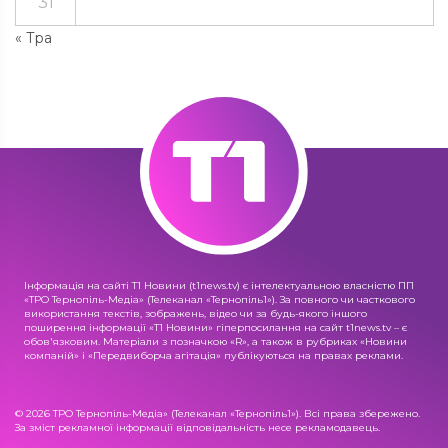
31
« Тра
Інформація на сайті Т1 Новини (t1news.tv) є інтелектуальною власністю ПП
«ТРО Тернопіль-Медіа» (Телеканал «Тернопіль1»). За повного чи часткового
використання текстів, зображень, відео чи за будь-якого іншого
поширення інформації «Т1 Новини» гіперпосилання на сайт t1news.tv – є
обов'язковим. Матеріали з позначкою «R», а також в рубриках «Новини
компаній» і «Передвиборча агітація» публікуються на правах реклами.
© 2026 ТРО Тернопіль-Медіа» (Телеканал «Тернопіль1»). Всі права збережено.
За зміст рекламної інформації відповідальність несе рекламодавець.