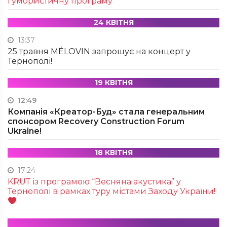
гумористичну програму
24 КВІТНЯ
13:37
25 травня MÉLOVIN запрошує на концерт у
Тернополі!
19 КВІТНЯ
12:49
Компанія «Креатор-Буд» стала генеральним
спонсором Recovery Construction Forum
Ukraine!
18 КВІТНЯ
17:24
KRUТ із програмою “Весняна акустика” у
Тернополі в рамках туру містами Заходу України!