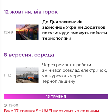
12 жовтня, вівторок
До Дня захисників і
захисниць України додаткові
15:48
потяги: куди зможуть поїхати
тернополяни
8 вересня, середа
Через ремонтні роботи
змінився розклад електричок,
11:12
які курсують через
Тернопільщину
15 ТРАВНЯ
19:00
Вже 17 травня SHUMEI виступить з сольним