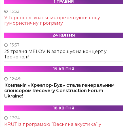
1 ТРАВНЯ
13:32
У Тернополі «вар’яти» презентують нову
гумористичну програму
24 КВІТНЯ
13:37
25 травня MÉLOVIN запрошує на концерт у
Тернополі!
19 КВІТНЯ
12:49
Компанія «Креатор-Буд» стала генеральним
спонсором Recovery Construction Forum
Ukraine!
18 КВІТНЯ
17:24
KRUТ із програмою “Весняна акустика” у