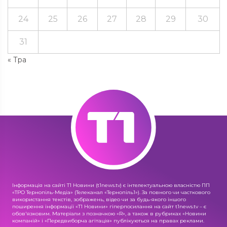
24
25
26
27
28
29
30
31
« Тра
Інформація на сайті Т1 Новини (t1news.tv) є інтелектуальною власністю ПП
«ТРО Тернопіль-Медіа» (Телеканал «Тернопіль1»). За повного чи часткового
використання текстів, зображень, відео чи за будь-якого іншого
поширення інформації «Т1 Новини» гіперпосилання на сайт t1news.tv – є
обов'язковим. Матеріали з позначкою «R», а також в рубриках «Новини
компаній» і «Передвиборча агітація» публікуються на правах реклами.