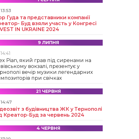
13:53
ор Гуда та представники компанії
еатор- Буд взяли участь у Конгресі
NVEST IN UKRAINE 2024
9 ЛИПНЯ
14:41
ex Pian, який грав під сиренами на
вівському вокзалі, презентує у
рнополі вечір музики легендарних
мпозиторів при свічках
21 ЧЕРВНЯ
14:47
деозвіт з будівництва ЖК у Тернополі
д Креатор-Буд за червень 2024
4 ЧЕРВНЯ