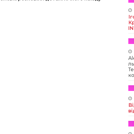
Іг
Кр
I
Al
ль
Те
ко
Ві
ві