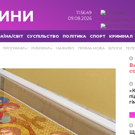
ИНИ
11:56:50
09.08.2026
ПОГОДА НА 2 
АЇНА/СВІТ
СУСПІЛЬСТВО
ПОЛІТИКА
СПОРТ
КРИМІНАЛ
ИНИ
ПРОГРАМИ
РУБРИКИ
НАЖИВО
ПРЯМА МОВА
БЛОГИ
ТЕЛ
Вж
с
«
пі
г
Щ