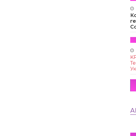
К
г
Co
KR
Те
Ук
А