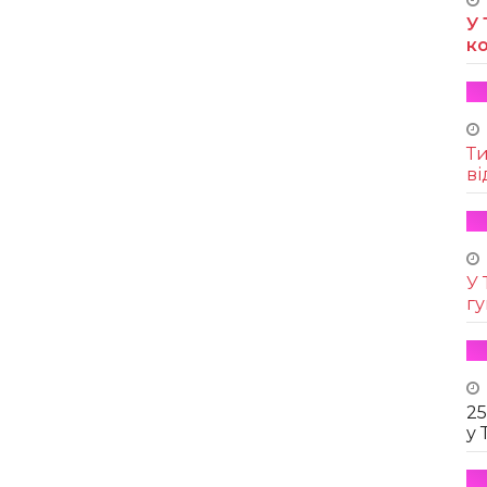
У 
к
Т
ві
У 
г
25
у 