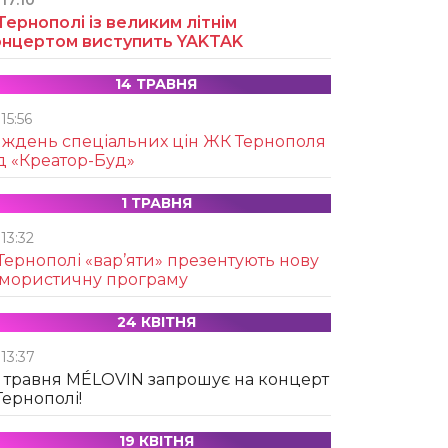
17:10
Тернополі із великим літнім
онцертом виступить YAKTAK
14 ТРАВНЯ
15:56
иждень спеціальних цін ЖК Тернополя
д «Креатор-Буд»
1 ТРАВНЯ
13:32
Тернополі «вар’яти» презентують нову
умористичну програму
24 КВІТНЯ
13:37
 травня MÉLOVIN запрошує на концерт
Тернополі!
19 КВІТНЯ