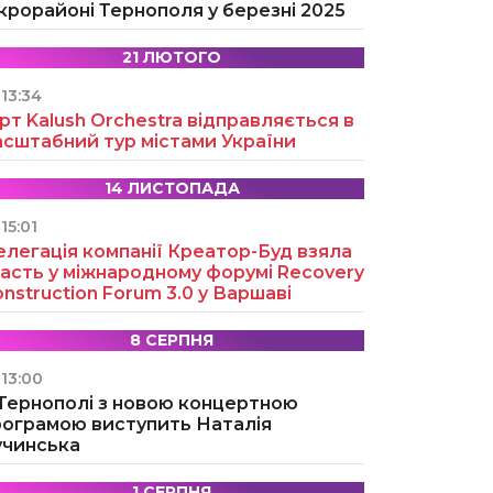
крорайоні Тернополя у березні 2025
21 ЛЮТОГО
13:34
рт Kalush Orchestra відправляється в
асштабний тур містами України
14 ЛИСТОПАДА
15:01
легація компанії Креатор-Буд взяла
асть у міжнародному форумі Recovery
nstruction Forum 3.0 у Варшаві
8 СЕРПНЯ
13:00
 Тернополі з новою концертною
рограмою виступить Наталія
учинська
1 СЕРПНЯ