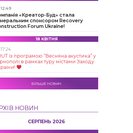
12:49
омпанія «Креатор-Буд» стала
енеральним спонсором Recovery
nstruction Forum Ukraine!
18 КВІТНЯ
17:24
UТ із програмою “Весняна акустика” у
рнополі в рамках туру містами Заходу
раїни!
БІЛЬШЕ НОВИН
РХІВ НОВИН
СЕРПЕНЬ 2026