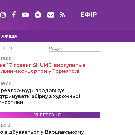
ЕФІР
ТИЖНІ
АФІША
15 ТРАВНЯ
ЕКАНАЛ
19:00
е 17 травня SHUMEI виступить з
ольним концертом у Тернополі
16:00
Креатор-Буд» продовжує
дтримувати збірну з художньої
імнастики
19 БЕРЕЗНЯ
12:12
о відбувається у Варшавському