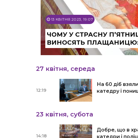
13 КВІТНЯ 2023, 19:07
ЧОМУ У СТРАСНУ П’ЯТН
ВИНОСЯТЬ ПЛАЩАНИЦЮ:
27 квітня, середа
На 60 діб взяли
12:19
катедру і пон
23 квітня, субота
Добре, що в хра
14:18
катедри і полі