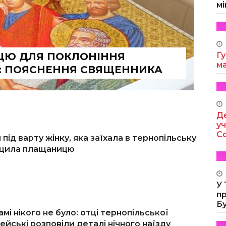
мі
ИЦЮ ДЛЯ ПОКЛОНІННЯ
Гу
м
 ПОЯСНЕННЯ СВЯЩЕННИКА
Де
уч
Co
 під варту жінку, яка заїхала в тернопільську
ищила плащаницю
У
п
Б
мі нікого не було: отці тернопільської
цейські розповіли деталі нічного наїзду