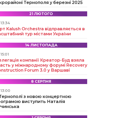
крорайоні Тернополя у березні 2025
21 ЛЮТОГО
13:34
рт Kalush Orchestra відправляється в
асштабний тур містами України
14 ЛИСТОПАДА
15:01
легація компанії Креатор-Буд взяла
асть у міжнародному форумі Recovery
nstruction Forum 3.0 у Варшаві
8 СЕРПНЯ
13:00
 Тернополі з новою концертною
рограмою виступить Наталія
учинська
1 СЕРПНЯ