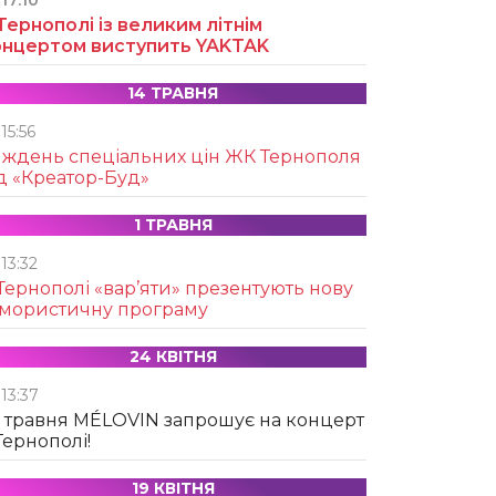
17:10
Тернополі із великим літнім
онцертом виступить YAKTAK
14 ТРАВНЯ
15:56
иждень спеціальних цін ЖК Тернополя
д «Креатор-Буд»
1 ТРАВНЯ
13:32
Тернополі «вар’яти» презентують нову
умористичну програму
24 КВІТНЯ
13:37
 травня MÉLOVIN запрошує на концерт
Тернополі!
19 КВІТНЯ