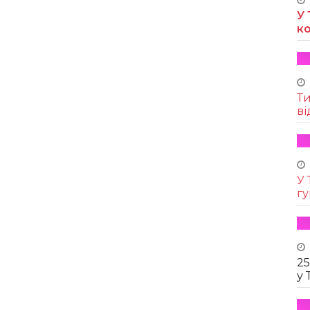
У 
к
Т
ві
У 
г
25
у 