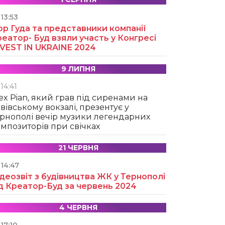
13:53
ор Гуда та представники компанії
еатор- Буд взяли участь у Конгресі
NVEST IN UKRAINE 2024
9 ЛИПНЯ
14:41
ex Pian, який грав під сиренами на
вівському вокзалі, презентує у
рнополі вечір музики легендарних
мпозиторів при свічках
21 ЧЕРВНЯ
14:47
деозвіт з будівництва ЖК у Тернополі
д Креатор-Буд за червень 2024
4 ЧЕРВНЯ