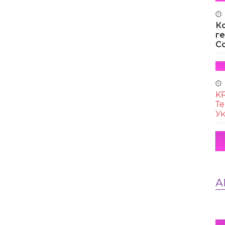
К
г
Co
KR
Те
Ук
А