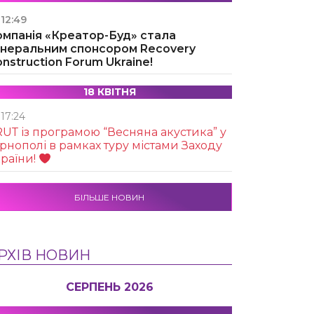
12:49
омпанія «Креатор-Буд» стала
енеральним спонсором Recovery
nstruction Forum Ukraine!
18 КВІТНЯ
17:24
UТ із програмою “Весняна акустика” у
рнополі в рамках туру містами Заходу
раїни!
БІЛЬШЕ НОВИН
РХІВ НОВИН
СЕРПЕНЬ 2026