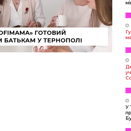
мі
ROFIMAMA» ГОТОВИЙ
Гу
м
 БАТЬКАМ У ТЕРНОПОЛІ
Де
уч
Co
У
п
Б