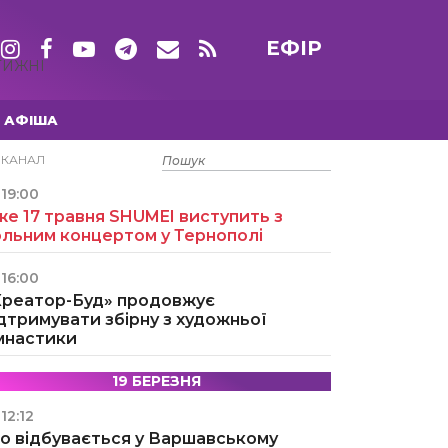
ЕФІР
ТИЖНІ
АФІША
15 ТРАВНЯ
ЕКАНАЛ
19:00
е 17 травня SHUMEI виступить з
ольним концертом у Тернополі
16:00
Креатор-Буд» продовжує
дтримувати збірну з художньої
імнастики
19 БЕРЕЗНЯ
12:12
о відбувається у Варшавському