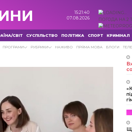
ИНИ
15:21:41
07.08.2026
ПОГОДА НА 2 
АЇНА/СВІТ
СУСПІЛЬСТВО
ПОЛІТИКА
СПОРТ
КРИМІНАЛ
ВИНИ
ПРОГРАМИ
РУБРИКИ
НАЖИВО
ПРЯМА МОВА
БЛОГИ
ТЕЛ
Вж
с
«
пі
г
Щ