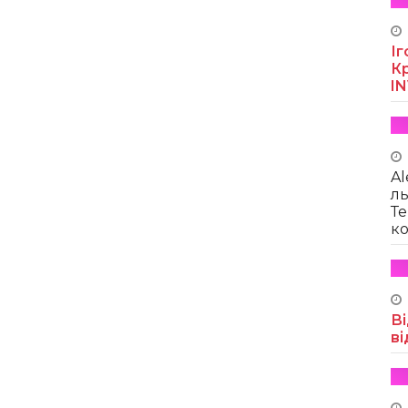
Іг
Кр
I
Al
ль
Те
ко
Ві
ві