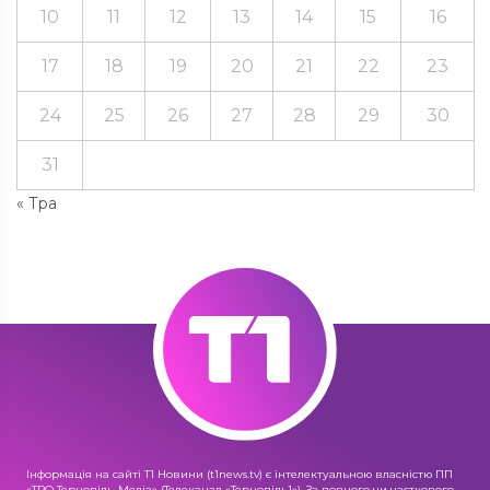
10
11
12
13
14
15
16
17
18
19
20
21
22
23
24
25
26
27
28
29
30
31
« Тра
Інформація на сайті Т1 Новини (t1news.tv) є інтелектуальною власністю ПП
«ТРО Тернопіль-Медіа» (Телеканал «Тернопіль1»). За повного чи часткового