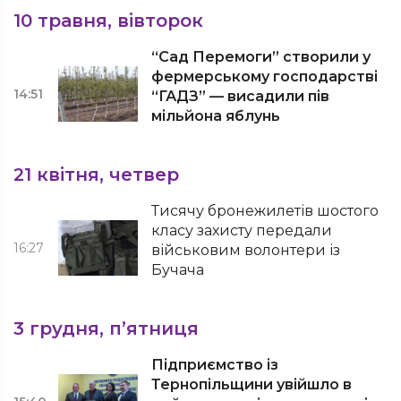
10 травня, вівторок
“Сад Перемоги” створили у
фермерському господарстві
14:51
“ГАДЗ” — висадили пів
мільйона яблунь
21 квітня, четвер
Тисячу бронежилетів шостого
класу захисту передали
16:27
військовим волонтери із
Бучача
3 грудня, п’ятниця
Підприємство із
Тернопільщини увійшло в