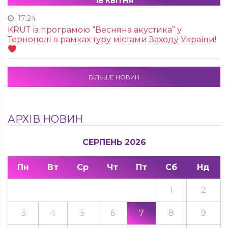
18 КВІТНЯ
17:24
KRUТ із програмою “Весняна акустика” у
Тернополі в рамках туру містами Заходу України!
БІЛЬШЕ НОВИН
АРХІВ НОВИН
СЕРПЕНЬ 2026
Пн
Вт
Ср
Чт
Пт
Сб
Нд
1
2
3
4
5
6
7
8
9