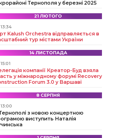
крорайоні Тернополя у березні 2025
21 ЛЮТОГО
13:34
рт Kalush Orchestra відправляється в
асштабний тур містами України
14 ЛИСТОПАДА
15:01
легація компанії Креатор-Буд взяла
асть у міжнародному форумі Recovery
nstruction Forum 3.0 у Варшаві
8 СЕРПНЯ
13:00
 Тернополі з новою концертною
рограмою виступить Наталія
учинська
1 СЕРПНЯ