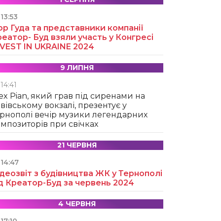
13:53
ор Гуда та представники компанії
еатор- Буд взяли участь у Конгресі
NVEST IN UKRAINE 2024
9 ЛИПНЯ
14:41
ex Pian, який грав під сиренами на
вівському вокзалі, презентує у
рнополі вечір музики легендарних
мпозиторів при свічках
21 ЧЕРВНЯ
14:47
деозвіт з будівництва ЖК у Тернополі
д Креатор-Буд за червень 2024
4 ЧЕРВНЯ