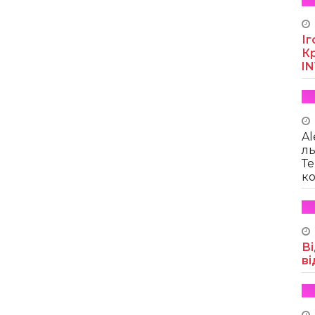
Іг
Кр
I
Al
ль
Те
ко
Ві
ві