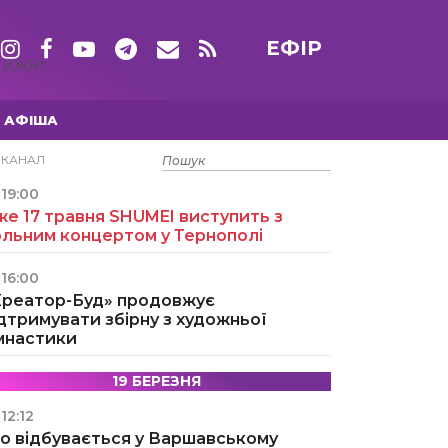
ЕФІР
ТИЖНІ
АФІША
15 ТРАВНЯ
ЕКАНАЛ
19:00
е 17 травня SHUMEI виступить з
ольним концертом у Тернополі
16:00
Креатор-Буд» продовжує
дтримувати збірну з художньої
імнастики
19 БЕРЕЗНЯ
12:12
о відбувається у Варшавському