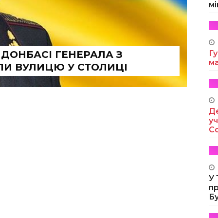
мі
 ДОНБАСІ ГЕНЕРАЛА З
Гу
м
И ВУЛИЦЮ У СТОЛИЦІ
Де
уч
Co
У
п
Б