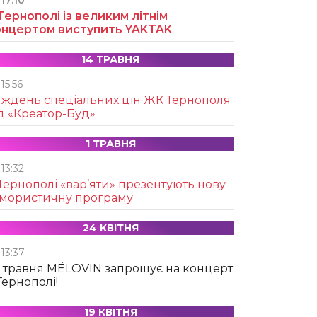
17:10
Тернополі із великим літнім
онцертом виступить YAKTAK
14 ТРАВНЯ
15:56
иждень спеціальних цін ЖК Тернополя
д «Креатор-Буд»
1 ТРАВНЯ
13:32
Тернополі «вар’яти» презентують нову
умористичну програму
24 КВІТНЯ
13:37
 травня MÉLOVIN запрошує на концерт
Тернополі!
19 КВІТНЯ