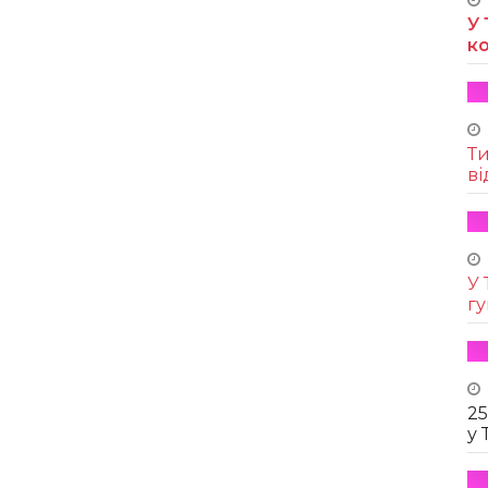
У 
к
Т
ві
У 
г
25
у 