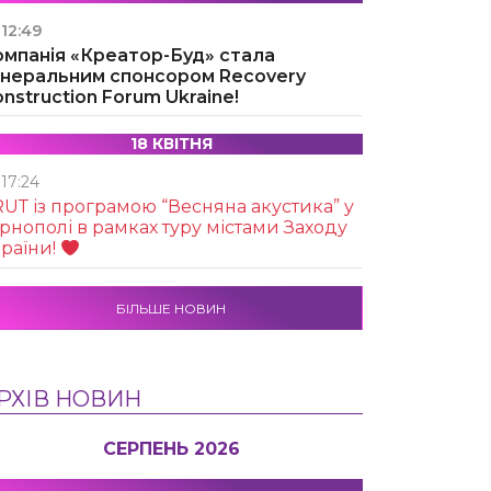
12:49
омпанія «Креатор-Буд» стала
енеральним спонсором Recovery
nstruction Forum Ukraine!
18 КВІТНЯ
17:24
UТ із програмою “Весняна акустика” у
рнополі в рамках туру містами Заходу
раїни!
БІЛЬШЕ НОВИН
РХІВ НОВИН
СЕРПЕНЬ 2026