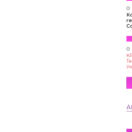
К
г
Co
KR
Те
Ук
А