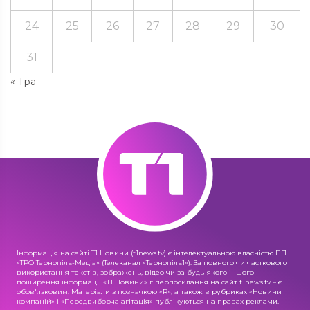
24
25
26
27
28
29
30
31
« Тра
Інформація на сайті Т1 Новини (t1news.tv) є інтелектуальною власністю ПП
«ТРО Тернопіль-Медіа» (Телеканал «Тернопіль1»). За повного чи часткового
використання текстів, зображень, відео чи за будь-якого іншого
поширення інформації «Т1 Новини» гіперпосилання на сайт t1news.tv – є
обов'язковим. Матеріали з позначкою «R», а також в рубриках «Новини
компаній» і «Передвиборча агітація» публікуються на правах реклами.