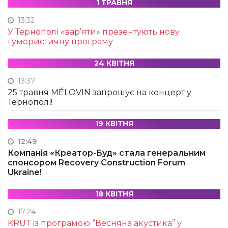
1 ТРАВНЯ
13:32
У Тернополі «вар’яти» презентують нову
гумористичну програму
24 КВІТНЯ
13:37
25 травня MÉLOVIN запрошує на концерт у
Тернополі!
19 КВІТНЯ
12:49
Компанія «Креатор-Буд» стала генеральним
спонсором Recovery Construction Forum
Ukraine!
18 КВІТНЯ
17:24
KRUТ із програмою “Весняна акустика” у