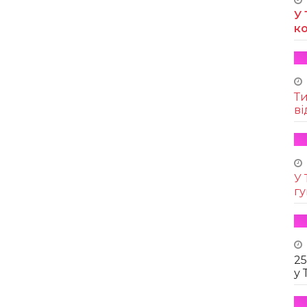
У 
к
Т
ві
У 
г
25
у 