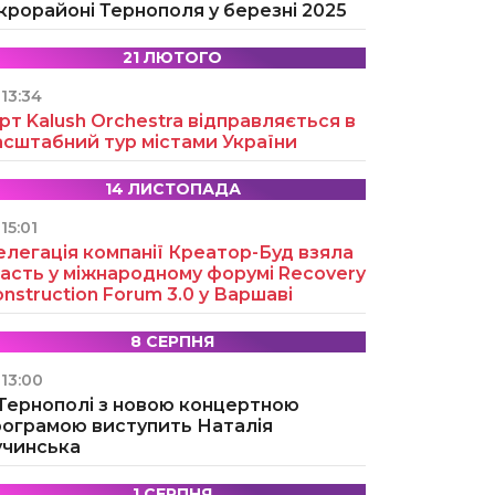
крорайоні Тернополя у березні 2025
21 ЛЮТОГО
13:34
рт Kalush Orchestra відправляється в
асштабний тур містами України
14 ЛИСТОПАДА
15:01
легація компанії Креатор-Буд взяла
асть у міжнародному форумі Recovery
nstruction Forum 3.0 у Варшаві
8 СЕРПНЯ
13:00
 Тернополі з новою концертною
рограмою виступить Наталія
учинська
1 СЕРПНЯ