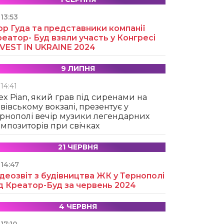
13:53
ор Гуда та представники компанії
еатор- Буд взяли участь у Конгресі
NVEST IN UKRAINE 2024
9 ЛИПНЯ
14:41
ex Pian, який грав під сиренами на
вівському вокзалі, презентує у
рнополі вечір музики легендарних
мпозиторів при свічках
21 ЧЕРВНЯ
14:47
деозвіт з будівництва ЖК у Тернополі
д Креатор-Буд за червень 2024
4 ЧЕРВНЯ