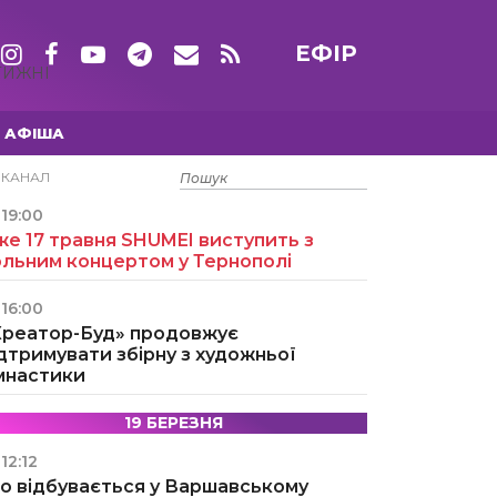
ЕФІР
ТИЖНІ
АФІША
15 ТРАВНЯ
ЕКАНАЛ
19:00
е 17 травня SHUMEI виступить з
ольним концертом у Тернополі
16:00
Креатор-Буд» продовжує
дтримувати збірну з художньої
імнастики
19 БЕРЕЗНЯ
12:12
о відбувається у Варшавському