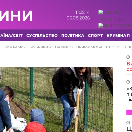
ИНИ
11:25:15
06.08.2026
ПОГОДА НА 2 
АЇНА/СВІТ
СУСПІЛЬСТВО
ПОЛІТИКА
СПОРТ
КРИМІНАЛ
ИНИ
ПРОГРАМИ
РУБРИКИ
НАЖИВО
ПРЯМА МОВА
БЛОГИ
ТЕЛ
Вж
с
«
пі
г
Щ