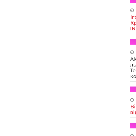
Іг
Кр
I
Al
ль
Те
ко
Ві
ві