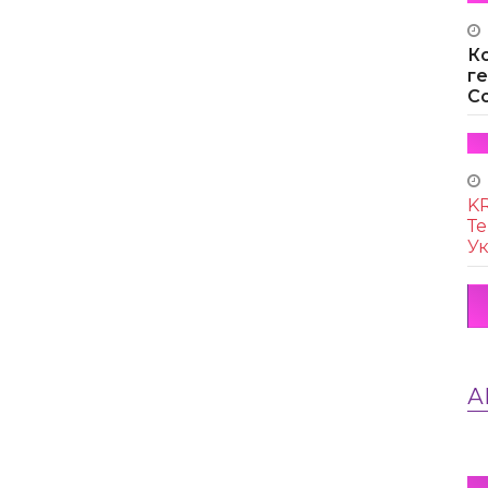
К
г
Co
KR
Те
Ук
А