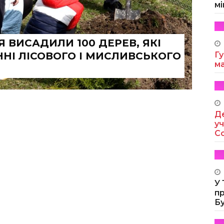
мі
 ВИСАДИЛИ 100 ДЕРЕВ, ЯКІ
НІ ЛІСОВОГО І МИСЛИВСЬКОГО
Гу
м
Де
уч
Co
У
п
Б