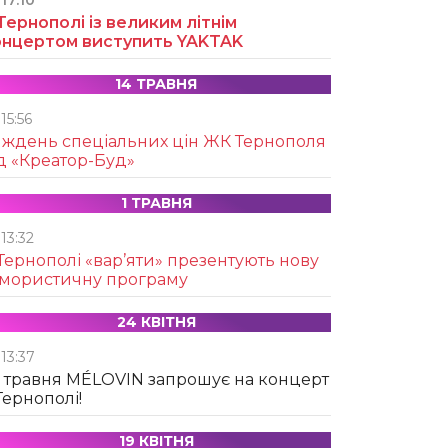
17:10
Тернополі із великим літнім
онцертом виступить YAKTAK
14 ТРАВНЯ
15:56
иждень спеціальних цін ЖК Тернополя
д «Креатор-Буд»
1 ТРАВНЯ
13:32
Тернополі «вар’яти» презентують нову
умористичну програму
24 КВІТНЯ
13:37
 травня MÉLOVIN запрошує на концерт
Тернополі!
19 КВІТНЯ