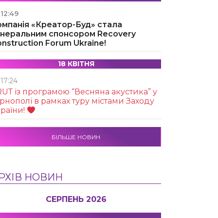
12:49
омпанія «Креатор-Буд» стала
енеральним спонсором Recovery
nstruction Forum Ukraine!
18 КВІТНЯ
17:24
UТ із програмою “Весняна акустика” у
рнополі в рамках туру містами Заходу
раїни!
БІЛЬШЕ НОВИН
РХІВ НОВИН
СЕРПЕНЬ 2026